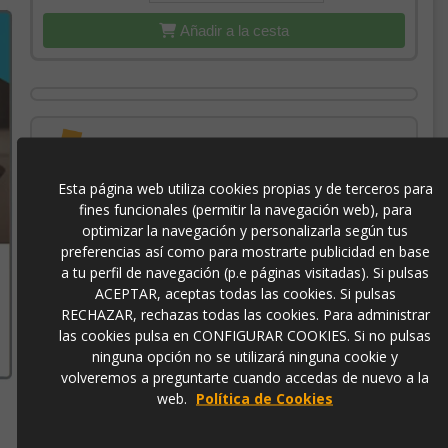
Añadir a la cesta
para pedidos superiores a 100€
ENVÍO GRATIS
Esta página web utiliza cookies propias y de terceros para
fines funcionales (permitir la navegación web), para
con el sello
PROTECCIÓN AL COMPRADOR
optimizar la navegación y personalizarla según tus
de garantía Trusted Shops
preferencias así como para mostrarte publicidad en base
a tu perfil de navegación (p.e páginas visitadas). Si pulsas
ACEPTAR, aceptas todas las cookies. Si pulsas
-3% DE DESCUENTO EXTRA
para pagos con
RECHAZAR, rechazas todas las cookies. Para administrar
transferencia bancaria
las cookies pulsa en CONFIGURAR COOKIES. Si no pulsas
ninguna opción no se utilizará ninguna cookie y
volveremos a preguntarte cuando accedas de nuevo a la
bd01-2
web.
Política de Cookies