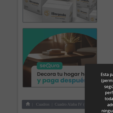
Esta p
(permi
segú
perf
toda
ad
Cuadros
Cuadro Alaba IV (64x80)
ningu