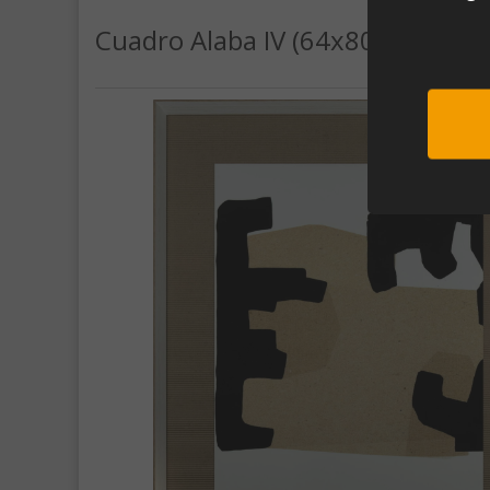
Cuadro Alaba IV (64x80)
Sub
Al unirte e