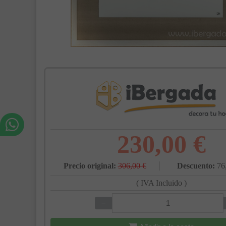
230,00 €
Precio original:
306,00 €
Descuento:
76
( IVA Incluido )
−
+