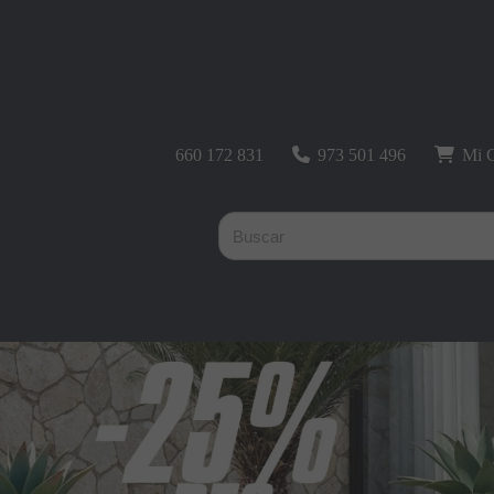
660 172 831
973 501 496
Mi C