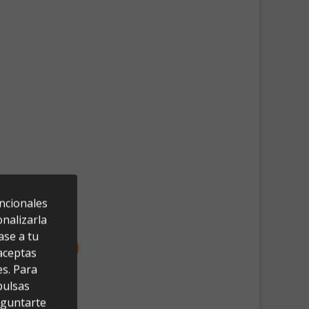
uncionales
nalizarla
ase a tu
 aceptas
es. Para
pulsas
eguntarte