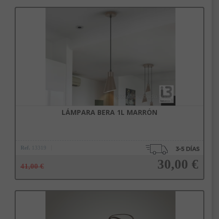
Añadir a la cesta
LÁMPARA BERA 1L MARRÓN
Ref.
13319
30,00 €
41,00 €
Añadir a la cesta