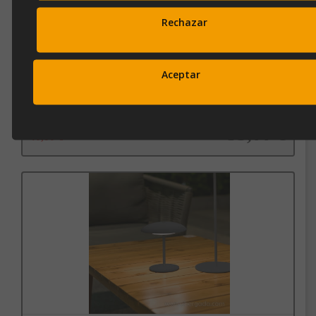
Rechazar
SOBREMESA SARDINIA BLANCA 30 BATERÍA
(15X15X28)
Aceptar
Ref.
sardinia-30-b
35,00 €
46,00 €
Añadir a la cesta