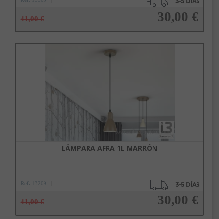
Ref.
13305
30,00 €
41,00 €
Añadir a la cesta
LÁMPARA AFRA 1L MARRÓN
Ref.
13209
30,00 €
41,00 €