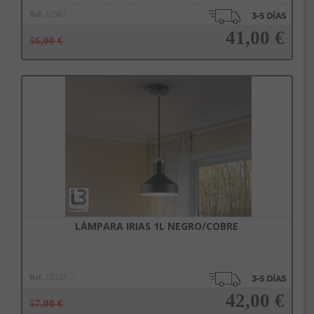
Ref.
12567
41,00 €
56,00 €
Añadir a la cesta
LÁMPARA IRIAS 1L NEGRO/COBRE
Ref.
12537
42,00 €
57,00 €