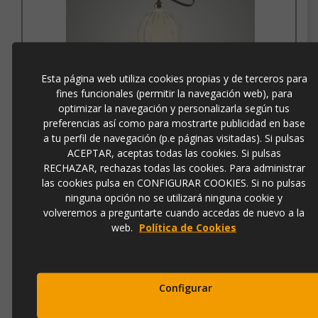
Esta página web utiliza cookies propias y de terceros para
fines funcionales (permitir la navegación web), para
optimizar la navegación y personalizarla según tus
SOBREMESA CHIQUI VERDE CON BATERÍA
preferencias así como para mostrarte publicidad en base
a tu perfil de navegación (p.e páginas visitadas). Si pulsas
ACEPTAR, aceptas todas las cookies. Si pulsas
Ref.
724692
RECHAZAR, rechazas todas las cookies. Para administrar
las cookies pulsa en CONFIGURAR COOKIES. Si no pulsas
33,00 €
45,00 €
ninguna opción no se utilizará ninguna cookie y
volveremos a preguntarte cuando accedas de nuevo a la
web.
Política de Cookies
Añadir a la cesta
Configurar