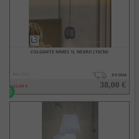
COLGANTE NIMES 1L NEGRO (10CM)
Ref.
12856
38,00 €
52,00 €
Añadir a la cesta