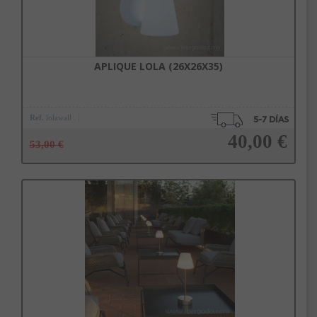
APLIQUE LOLA (26X26X35)
Ref.
lolawall
40,00 €
53,00 €
Añadir a la cesta