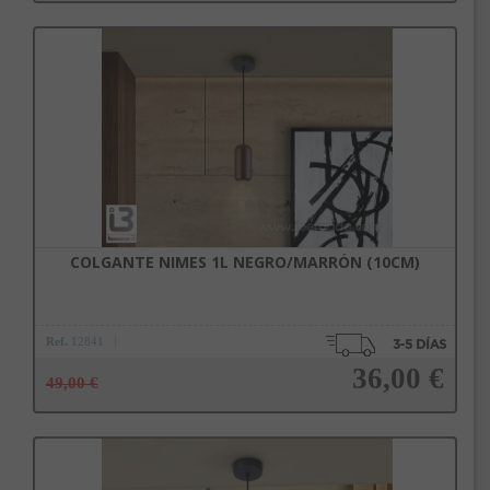
Añadir a la cesta
COLGANTE NIMES 1L NEGRO/MARRÓN (10CM)
Ref.
12841
36,00 €
49,00 €
Añadir a la cesta