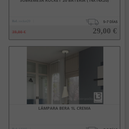
SOBREMESA ROCKET 20 BATERÍA (14X14X20)
Ref.
rocket20
29,00 €
39,00 €
Añadir a la cesta
LÁMPARA BERA 1L CREMA