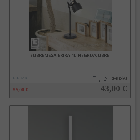
SOBREMESA ERIKA 1L NEGRO/COBRE
Ref.
12469
43,00 €
59,00 €
Añadir a la cesta