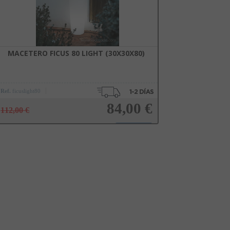
cualquier momento. Consulta nuestra Política de Privacidad para más información.
MACETERO FICUS 80 LIGHT (30X30X80)
Ref.
ficuslight80
84,00 €
112,00 €
Añadir a la cesta