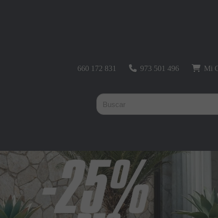
660 172 831
973 501 496
Mi C