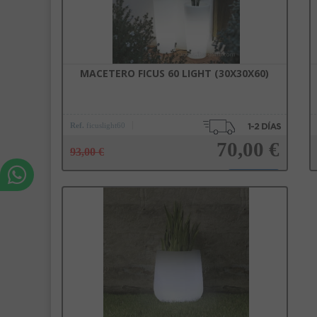
MACETERO FICUS 60 LIGHT (30X30X60)
Ref.
ficuslight60
70,00 €
93,00 €
Añadir a la cesta