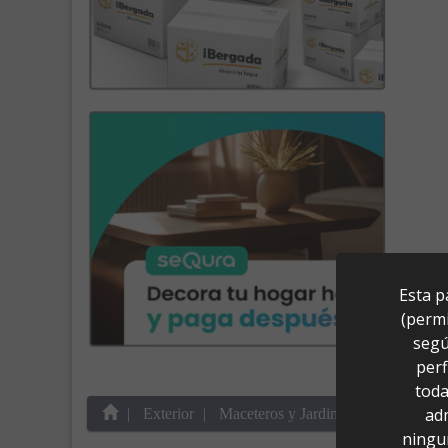
Esta p
(permi
segú
perf
toda
ad
Exterior
Maceteros y Jardineras
Macetero
ningu