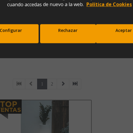
cuando accedas de nuevo a la web.
Política de Cookies
Configurar
Rechazar
Aceptar
iseñado y fabricado en España, garantizando una calidad excepcional
scríbete a nuestra newsletter y disfrut
10% de descuento en tu primera comp
Entérate antes que nadie de nuestras novedades y promociones
1
2
Correo*
Enviar
xpresas tu consentimiento para recibir comunicaciones comerciales de IBERGADA. Puedes cancela