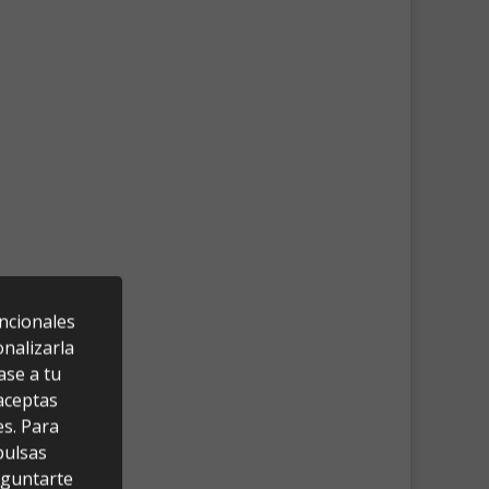
uncionales
nalizarla
ase a tu
 aceptas
es. Para
pulsas
eguntarte