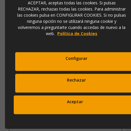
ACEPTAR, aceptas todas las cookies. Si pulsas
LAMPARA MOLLY ORO ROSA (110X110)
RECHAZAR, rechazas todas las cookies. Para administrar
las cookies pulsa en CONFIGURAR COOKIES. Si no pulsas
ninguna opción no se utilizará ninguna cookie y
volveremos a preguntarte cuando accedas de nuevo a la
Ref.
763592
web.
Política de Cookies
695,00 €
928,00 €
Configurar
Añadir a la cesta
Rechazar
Aceptar
LAMPARA MOLLY ORO ROSA DIMMABLE CON
MANDO (110X110)