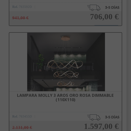
Ref.
763592D
Subscríbete a nuestra newsletter
706,00 €
y disfruta de un 10% de
941,00 €
descuento en tu primera compra.
Entérate antes que nadie de nuestras novedades y promociones
Añadir a la cesta
Correo*
Enviar
Al unirte expresas tu consentimiento para recibir comunicaciones comerciales de
LAMPARA MOLLY 3 AROS ORO ROSA DIMMABLE
IBERGADA. Puedes cancelar tu suscripción en cualquier momento. Consulta nuestra
(110X110)
Política de Privacidad para más información.
Ref.
763455D
1.597,00 €
2.131,00 €