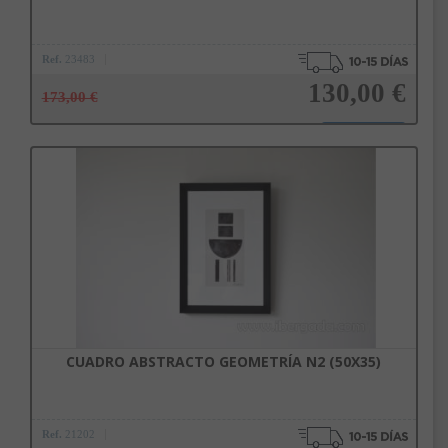
Ref.
23483
130,00 €
173,00 €
Añadir a la cesta
CUADRO ABSTRACTO GEOMETRÍA N2 (50X35)
Subscríbete a nuestra newsletter
y disfruta de un 10% de
descuento en tu primera compra.
Ref.
21202