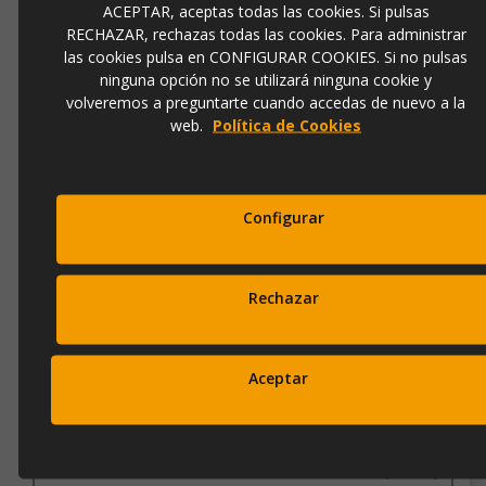
ACEPTAR, aceptas todas las cookies. Si pulsas
RECHAZAR, rechazas todas las cookies. Para administrar
las cookies pulsa en CONFIGURAR COOKIES. Si no pulsas
CUADRO ABSTRACTO GEOMETRÍA OCRE Nº4 (35X50)
ninguna opción no se utilizará ninguna cookie y
volveremos a preguntarte cuando accedas de nuevo a la
web.
Política de Cookies
Ref.
23484
130,00 €
173,00 €
Configurar
Añadir a la cesta
Rechazar
Aceptar
CUADRO ABSTRACTO GEOMETRÍA OCRE Nº3 (35X50)