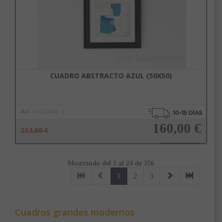
CUADRO ABSTRACTO AZUL (50X50)
Ref.
34SI25602
160,00 €
213,00 €
Mostrando del 1 al 24 de 356
Añadir a la cesta
1
2
3
Cuadros grandes modernos