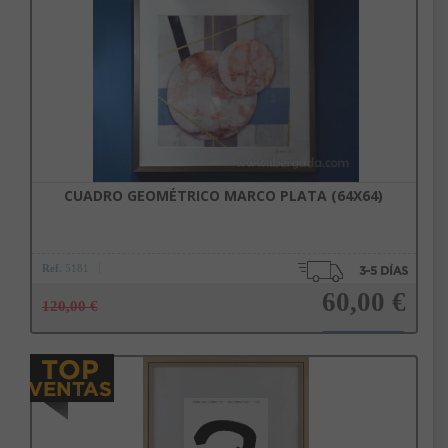
Añadir a la cesta
CUADRO GEOMÉTRICO MARCO PLATA (64X64)
Ref.
5181
60,00 €
120,00 €
Añadir a la cesta