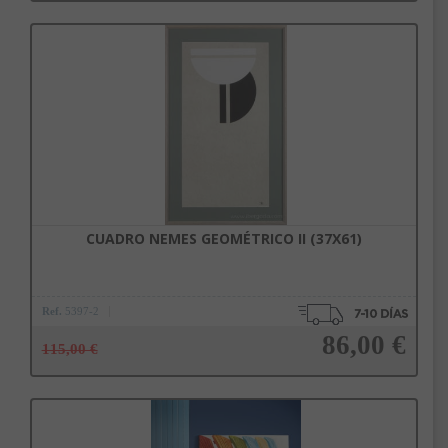
Añadir a la cesta
CUADRO NEMES GEOMÉTRICO II (37X61)
Ref.
5397-2
86,00 €
115,00 €
Añadir a la cesta