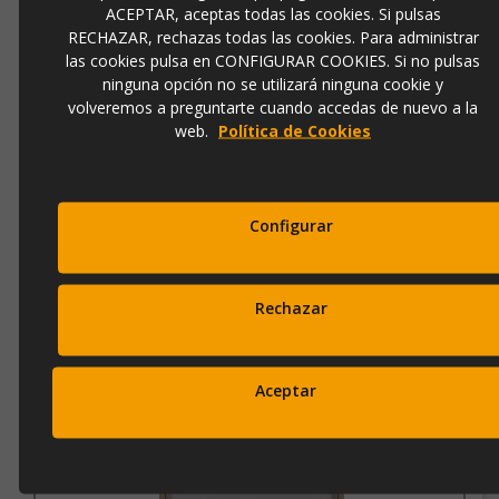
ACEPTAR, aceptas todas las cookies. Si pulsas
RECHAZAR, rechazas todas las cookies. Para administrar
las cookies pulsa en CONFIGURAR COOKIES. Si no pulsas
ninguna opción no se utilizará ninguna cookie y
volveremos a preguntarte cuando accedas de nuevo a la
CUADRO ESCULTURAS II (50X60)
web.
Política de Cookies
Ref.
5177-2
Configurar
125,00 €
166,00 €
Rechazar
Añadir a la cesta
Aceptar