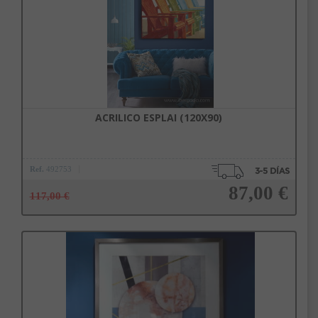
ACRILICO ESPLAI (120X90)
Ref.
492753
87,00 €
117,00 €
Añadir a la cesta