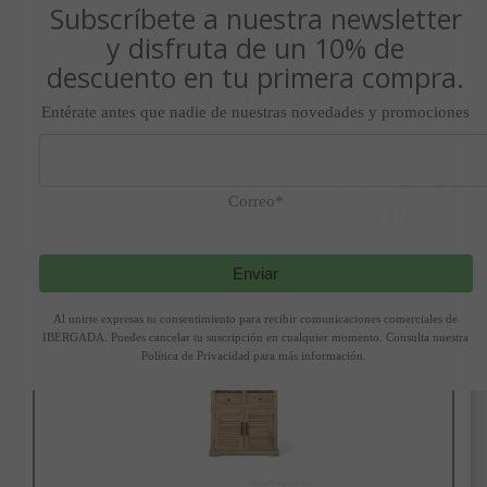
Subscríbete a nuestra newsletter
y disfruta de un 10% de
descuento en tu primera compra.
ESTANTERÍA AXEL 5 ESTANTES MADERA/HIERRO
Entérate antes que nadie de nuestras novedades y promociones
(120X39X165)
Ref.
sh-190
Correo*
880,00 €
1.173,00 €
Enviar
Añadir a la cesta
Al unirte expresas tu consentimiento para recibir comunicaciones comerciales de
IBERGADA. Puedes cancelar tu suscripción en cualquier momento. Consulta nuestra
Política de Privacidad para más información.