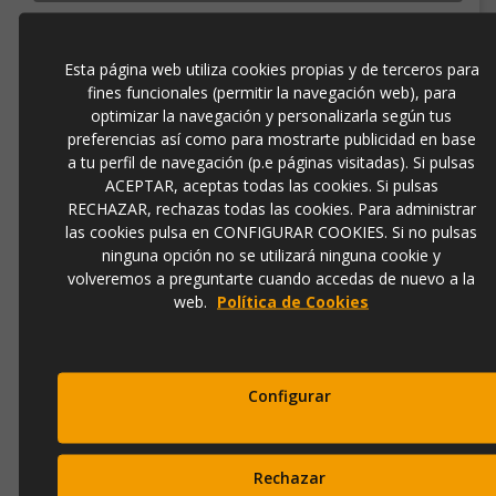
Añadir a la cesta
Esta página web utiliza cookies propias y de terceros para
fines funcionales (permitir la navegación web), para
optimizar la navegación y personalizarla según tus
preferencias así como para mostrarte publicidad en base
a tu perfil de navegación (p.e páginas visitadas). Si pulsas
ACEPTAR, aceptas todas las cookies. Si pulsas
RECHAZAR, rechazas todas las cookies. Para administrar
las cookies pulsa en CONFIGURAR COOKIES. Si no pulsas
ninguna opción no se utilizará ninguna cookie y
LIBRERÍA MERAPI 3 CAJONES 4 HUECOS (55X40X190)
volveremos a preguntarte cuando accedas de nuevo a la
web.
Política de Cookies
Ref.
303041
830,00 €
1.106,00 €
Configurar
Añadir a la cesta
Rechazar