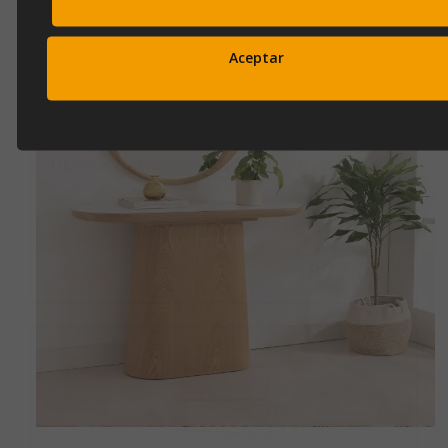
Aceptar
LIBRERÍA NASHVILLE MANGO/HIERRO (95X45X130)
Ref.
nashville3
872,00 €
1.162,00 €
Añadir a la cesta