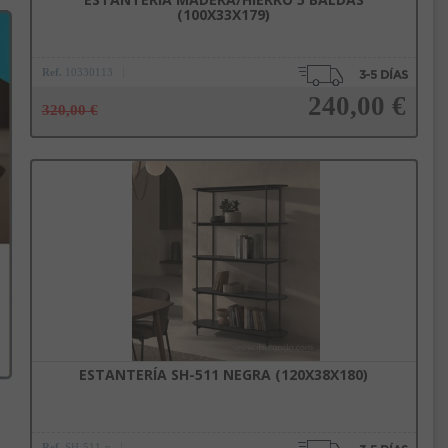
(100X33X179)
Ref.
10330113
240,00 €
320,00 €
Añadir a la cesta
ESTANTERÍA SH-511 NEGRA (120X38X180)
Ref.
SH-511-n