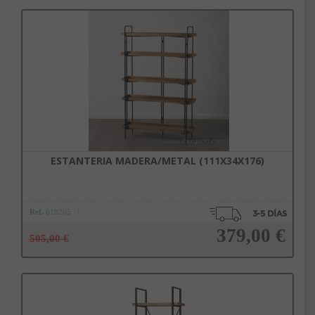
Añadir a la cesta
ESTANTERIA MADERA/METAL (111X34X176)
Ref.
610205
379,00 €
505,00 €
Añadir a la cesta