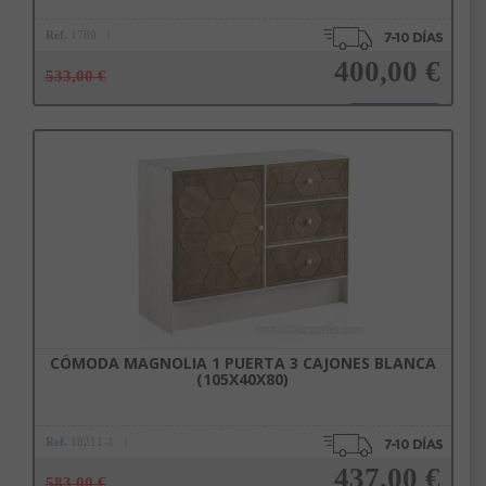
Ref.
1789
400,00 €
533,00 €
Añadir a la cesta
CÓMODA MAGNOLIA 1 PUERTA 3 CAJONES BLANCA
(105X40X80)
Ref.
10211-1
437,00 €
583,00 €