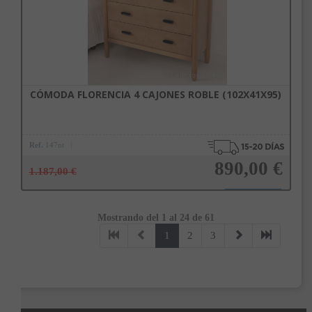
CÓMODA FLORENCIA 4 CAJONES ROBLE (102X41X95)
Ref.
147nt
890,00 €
1.187,00 €
Mostrando del 1 al 24 de 61
Añadir a la cesta
1
2
3