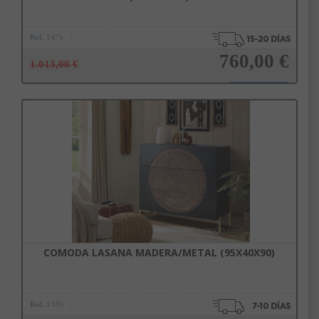
Ref.
147b
760,00 €
1.013,00 €
Añadir a la cesta
COMODA LASANA MADERA/METAL (95X40X90)
Ref.
1380