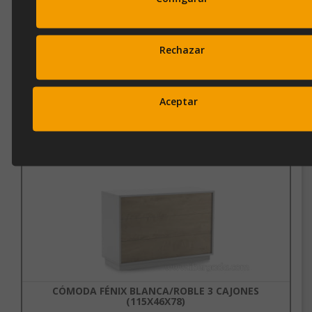
CÓMODA FÉNIX PIEDRA/ROBLE 3 CAJONES
(115X46X78)
Rechazar
Ref.
c-138p
620,00 €
Aceptar
826,00 €
Añadir a la cesta
CÓMODA FÉNIX BLANCA/ROBLE 3 CAJONES
(115X46X78)