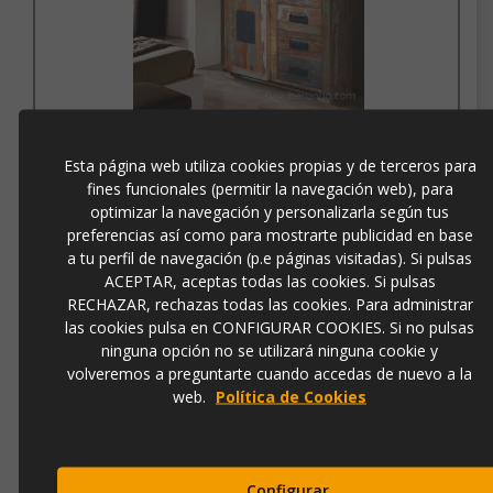
COMODA MADERA/METAL 1 PUERTA 4 CAJONES
(80X38X81)
Esta página web utiliza cookies propias y de terceros para
fines funcionales (permitir la navegación web), para
Ref.
6357
optimizar la navegación y personalizarla según tus
preferencias así como para mostrarte publicidad en base
611,00 €
815,00 €
a tu perfil de navegación (p.e páginas visitadas). Si pulsas
ACEPTAR, aceptas todas las cookies. Si pulsas
RECHAZAR, rechazas todas las cookies. Para administrar
las cookies pulsa en CONFIGURAR COOKIES. Si no pulsas
Añadir a la cesta
ninguna opción no se utilizará ninguna cookie y
volveremos a preguntarte cuando accedas de nuevo a la
web.
Política de Cookies
Configurar