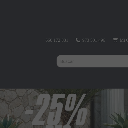
660 172 831
973 501 496
Mi C