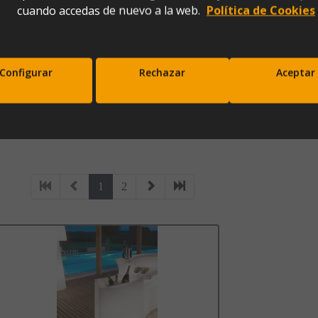
cuando accedas de nuevo a la web.
Política de Cookies
Configurar
Rechazar
Aceptar
e bar con Luz o sin Luz
para iluminar y decorar ambientes de exterior e
scríbete a nuestra newsletter y disfrut
10% de descuento en tu primera comp
Entérate antes que nadie de nuestras novedades y promociones
1
2
Correo*
Enviar
xpresas tu consentimiento para recibir comunicaciones comerciales de IBERGADA. Puedes cancela