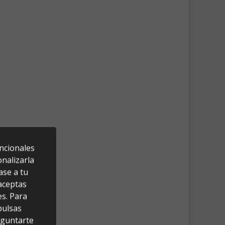
uncionales
nalizarla
ase a tu
 aceptas
es. Para
pulsas
eguntarte