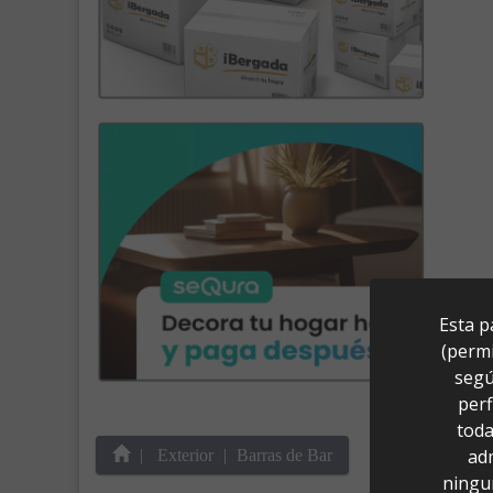
Esta p
(permi
segú
perf
toda
ad
Exterior
Barras de Bar
ningu