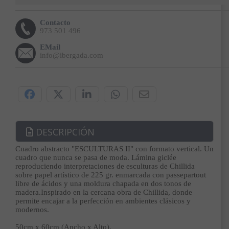
Contacto
973 501 496
EMail
info@ibergada.com
Compártelo:
DESCRIPCIÓN
Cuadro abstracto "ESCULTURAS II" con formato vertical. Un
cuadro que nunca se pasa de moda. Lámina giclée
reproduciendo interpretaciones de esculturas de Chillida
sobre papel artístico de 225 gr. enmarcada con passepartout
libre de ácidos y una moldura chapada en dos tonos de
madera.Inspirado en la cercana obra de Chillida, donde
permite encajar a la perfección en ambientes clásicos y
modernos.
50cm x 60cm (Ancho x Alto).