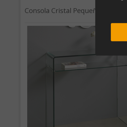
Consola Cristal Pequeña (80x33
Sub
Al unirte e