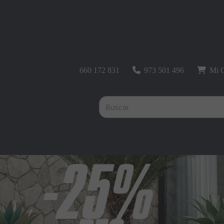
660 172 831
973 501 496
Mi C