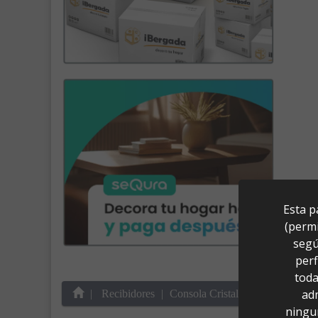
Esta p
(permi
segú
perf
toda
ad
Recibidores
Consola Cristal Pequeña (80x33
ningu