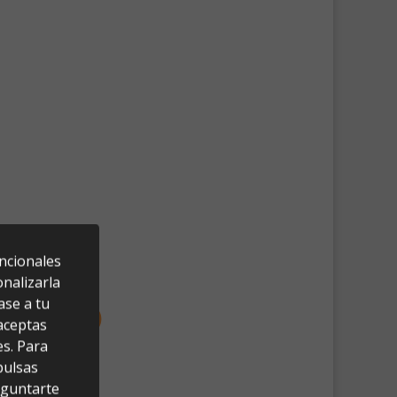
uncionales
nalizarla
ase a tu
 aceptas
es. Para
pulsas
eguntarte