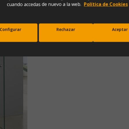
cuando accedas de nuevo a la web.
Política de Cookies
x76)
Configurar
Rechazar
Aceptar
scríbete a nuestra newsletter y disfrut
10% de descuento en tu primera comp
Entérate antes que nadie de nuestras novedades y promociones
Correo*
Enviar
xpresas tu consentimiento para recibir comunicaciones comerciales de IBERGADA. Puedes cancela