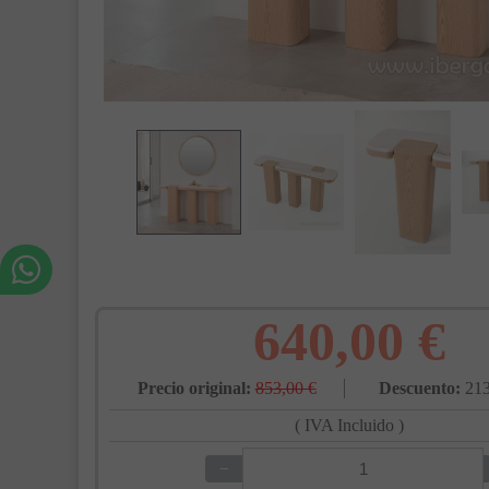
640,00 €
Precio original:
853,00 €
Descuento:
213
( IVA Incluido )
−
+