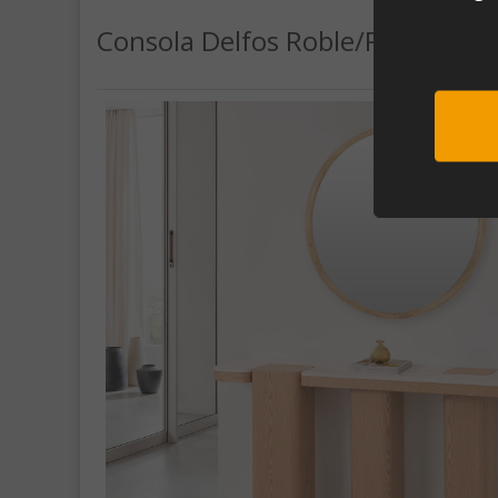
Consola Delfos Roble/Porcelánic
Sub
Al unirte e