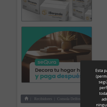
Esta p
(permi
segú
perf
toda
ad
Recibidores
Consola Delfos Roble/Porceláni
ningu