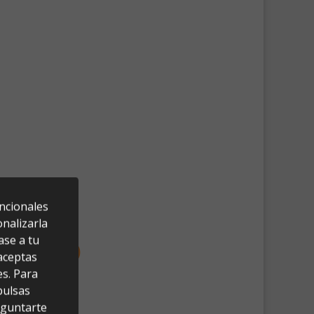
uncionales
nalizarla
ase a tu
 aceptas
es. Para
pulsas
eguntarte