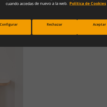
cuando accedas de nuevo a la web.
Política de Cookies
o (150x35x80)
Configurar
Rechazar
Aceptar
scríbete a nuestra newsletter y disfrut
10% de descuento en tu primera comp
Entérate antes que nadie de nuestras novedades y promociones
Correo*
Enviar
xpresas tu consentimiento para recibir comunicaciones comerciales de IBERGADA. Puedes cancela