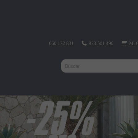
660 172 831
973 501 496
Mi C