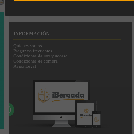
Subscríbete a nuestra newsletter
y disfruta de un 10% de
descuento en tu primera compra.
Entérate antes que nadie de nuestras novedades y promociones
INFORMACIÓN
Quienes somos
Preguntas frecuentes
Correo*
Condiciones de uso y acceso
Condiciones de compra
Aviso Legal
Enviar
Al unirte expresas tu consentimiento para recibir comunicaciones comerciales de
IBERGADA. Puedes cancelar tu suscripción en cualquier momento. Consulta nuestra
Política de Privacidad para más información.