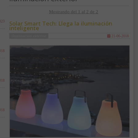
Mostrando del 1 al 2 de 2
023
Solar Smart Tech: Llega la iluminación
inteligente
iluminación exterior
21-06-2018
018
018
018