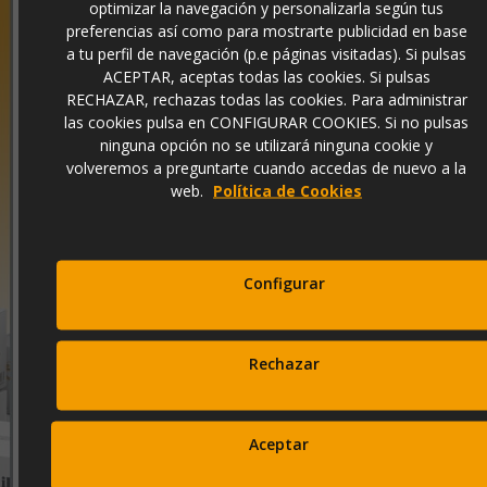
optimizar la navegación y personalizarla según tus
preferencias así como para mostrarte publicidad en base
a tu perfil de navegación (p.e páginas visitadas). Si pulsas
ACEPTAR, aceptas todas las cookies. Si pulsas
RECHAZAR, rechazas todas las cookies. Para administrar
las cookies pulsa en CONFIGURAR COOKIES. Si no pulsas
ninguna opción no se utilizará ninguna cookie y
volveremos a preguntarte cuando accedas de nuevo a la
web.
Política de Cookies
¿Quieres poner a la última tu balcón, terraza o jardín? ¿O quizás un bar
o restaurante? si la respuesta es sí, te vamos a dar algunas ideas que
pueden cambiar por completo ese rincón preferido o cu...
Configurar
Leer Más...
Rechazar
Mostrando del 1 al 2 de 2
Aceptar
TE PUEDE INTERESAR