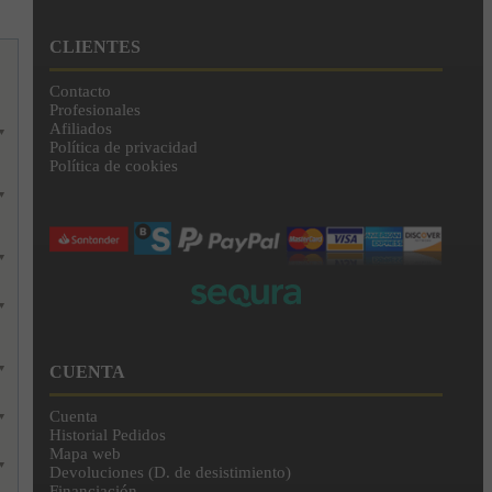
CLIENTES
Contacto
Profesionales
Afiliados
▼
Política de privacidad
Política de cookies
▼
▼
▼
CUENTA
▼
Cuenta
▼
Historial Pedidos
Mapa web
▼
Devoluciones (D. de desistimiento)
Financiación