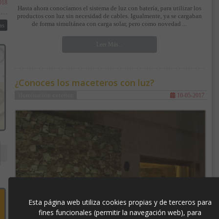
018
Hasta ahora conocíamos el sistema de luz con batería, para utilizar los
productos con luz sin necesidad de cables. Igualmente, ya se cargaban
de forma simultánea con carga solar, pero como novedad ...
as
Leer Más...
¿Conoces los maceteros con luz?
iluminación exterior
10-05-2017
Esta página web utiliza cookies propias y de terceros para
fines funcionales (permitir la navegación web), para