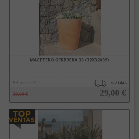
Añadir a la cesta
MACETERO GERBRERA 33 (32X32X39)
Ref.
gerbrera33
29,00 €
39,00 €
Añadir a la cesta