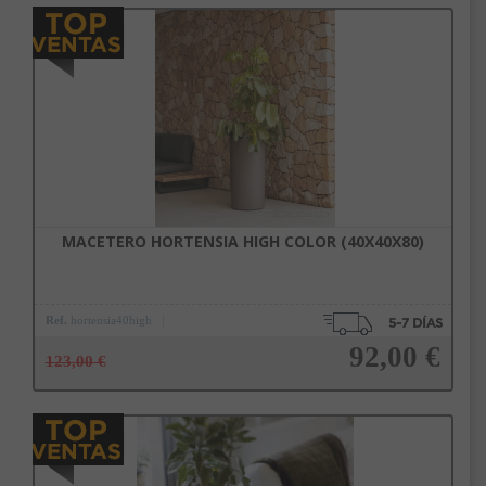
Añadir a la cesta
MACETERO HORTENSIA HIGH COLOR (40X40X80)
Ref.
hortensia40high
92,00 €
123,00 €
Añadir a la cesta