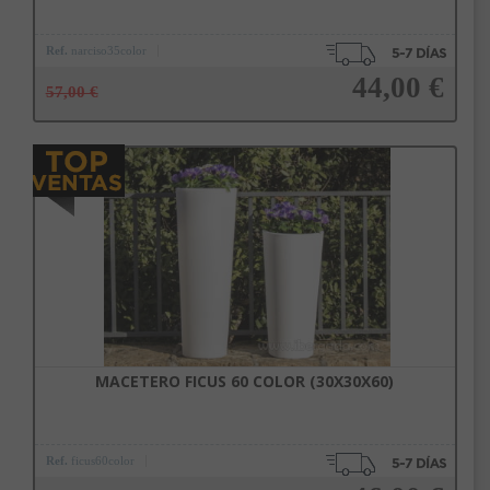
Ref.
narciso35color
44,00 €
57,00 €
Añadir a la cesta
MACETERO FICUS 60 COLOR (30X30X60)
Ref.
ficus60color