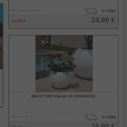
Ref.
magnolia30color
24,00 €
32,00 €
Añadir a la cesta
MACETERO DALIA 30 (30X30X22)
Ref.
dalia30
26,00 €