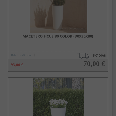
MACETERO FICUS 80 COLOR (30X30X80)
Ref.
ficus80color
70,00 €
93,00 €
Añadir a la cesta