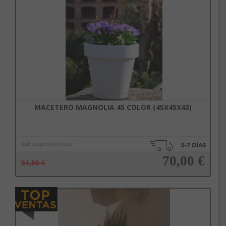
Añadir a la cesta
MACETERO MAGNOLIA 45 COLOR (45X45X43)
Ref.
magnolia45color
70,00 €
93,00 €
Añadir a la cesta