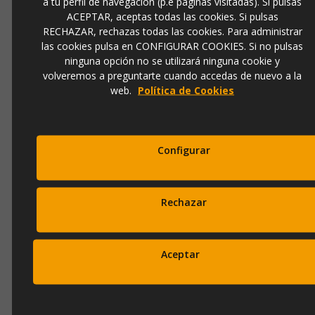
a tu perfil de navegación (p.e páginas visitadas). Si pulsas
ACEPTAR, aceptas todas las cookies. Si pulsas
RECHAZAR, rechazas todas las cookies. Para administrar
MACETERO NARCISO 40 COLOR (40X40X36)
las cookies pulsa en CONFIGURAR COOKIES. Si no pulsas
ninguna opción no se utilizará ninguna cookie y
volveremos a preguntarte cuando accedas de nuevo a la
web.
Política de Cookies
Ref.
narciso40color
58,00 €
77,00 €
Configurar
Añadir a la cesta
Rechazar
Aceptar
MACETERO HORTENSIA 40 COLOR (40X40X40)