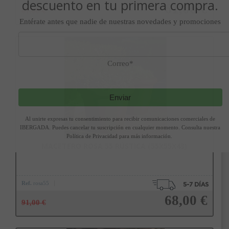
descuento en tu primera compra.
61,00 €
81,00 €
Entérate antes que nadie de nuestras novedades y promociones
Añadir a la cesta
Correo*
Enviar
Al unirte expresas tu consentimiento para recibir comunicaciones comerciales de
IBERGADA. Puedes cancelar tu suscripción en cualquier momento. Consulta nuestra
Política de Privacidad para más información.
MACETERO ROSA 55 RÙSTICA (55X55X43)
Ref.
rosa55
68,00 €
91,00 €