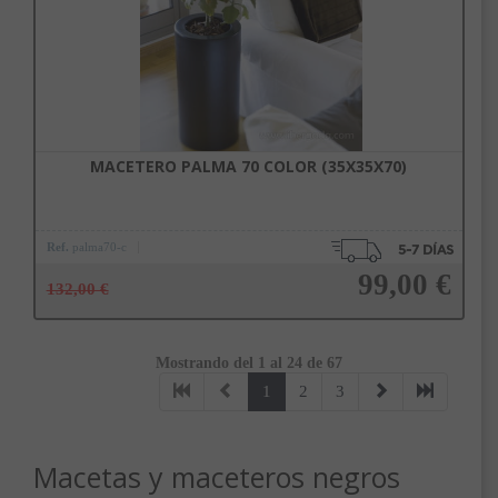
MACETERO PALMA 70 COLOR (35X35X70)
Ref.
palma70-c
99,00 €
132,00 €
Mostrando del 1 al 24 de 67
Añadir a la cesta
1
2
3
Macetas y maceteros negros