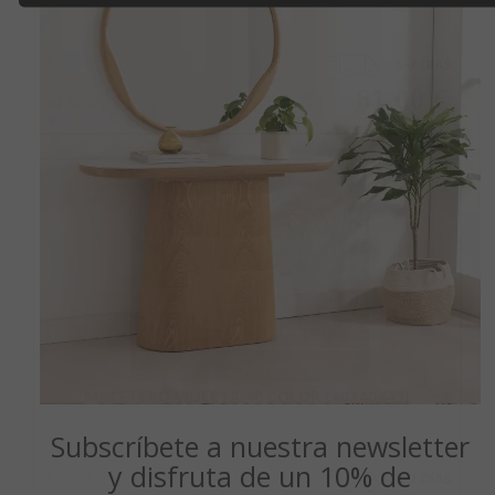
Ref.
hortensia40color
61,00 €
81,00 €
Añadir a la cesta
MACETERO VIOLETA 40 COLOR (40X40X43)
Subscríbete a nuestra newsletter
y disfruta de un 10% de
Ref.
violeta40