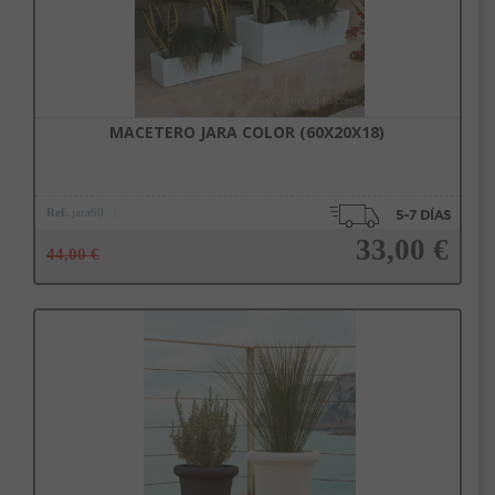
MACETERO JARA COLOR (60X20X18)
Ref.
jara60
33,00 €
44,00 €
Añadir a la cesta