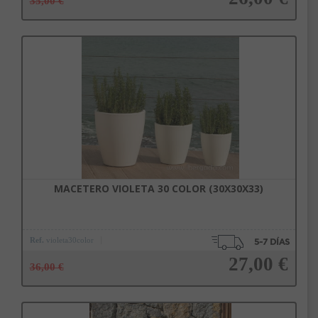
35,00 €
Añadir a la cesta
MACETERO VIOLETA 30 COLOR (30X30X33)
Ref.
violeta30color
27,00 €
36,00 €