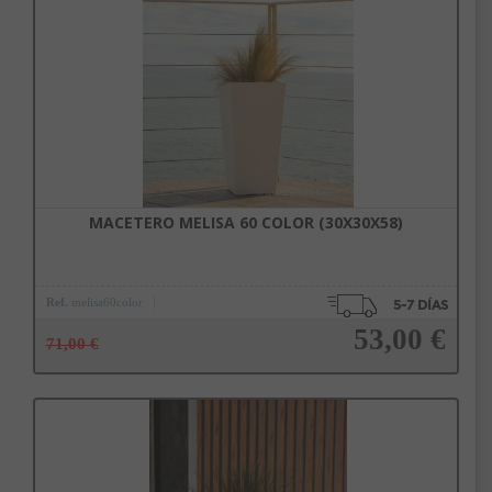
Añadir a la cesta
MACETERO MELISA 60 COLOR (30X30X58)
Ref.
melisa60color
53,00 €
71,00 €
Añadir a la cesta