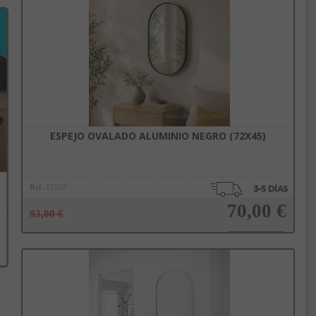
Añadir a la cesta
ESPEJO OVALADO ALUMINIO NEGRO (72X45)
Ref.
11520
70,00 €
93,00 €
Añadir a la cesta