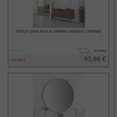
ESPEJO OVALADO ALUMINIO DORADO (100X60)
Ref.
11475-1
95,00 €
127,00 €
Añadir a la cesta