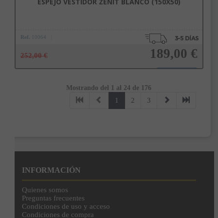
ESPEJO VESTIDOR ZENIT BLANCO (150X50)
Ref.
10064
189,00 €
252,00 €
Mostrando del 1 al 24 de 176
Añadir a la cesta
1
2
3
INFORMACIÓN
Quienes somos
Preguntas frecuentes
Condiciones de uso y acceso
Condiciones de compra