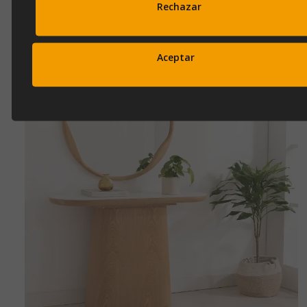
Rechazar
156,00 €
208,00 €
Aceptar
Añadir a la cesta
ESPEJO ORIO TRIANGULAR NEGRO (84X55)
Ref.
127369
157,00 €
210,00 €