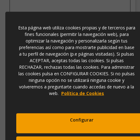
Ref.
5004-1
138,00 €
Esta página web utiliza cookies propias y de terceros para
184,00 €
fines funcionales (permitir la navegación web), para
optimizar la navegación y personalizarla según tus
preferencias así como para mostrarte publicidad en base
Añadir a la cesta
a tu perfil de navegación (p.e páginas visitadas). Si pulsas
ACEPTAR, aceptas todas las cookies. Si pulsas
RECHAZAR, rechazas todas las cookies. Para administrar
las cookies pulsa en CONFIGURAR COOKIES. Si no pulsas
ninguna opción no se utilizará ninguna cookie y
volveremos a preguntarte cuando accedas de nuevo a la
web.
Política de Cookies
ESPEJO REDONDO ART DECO MARRÓN (90X90)
Configurar
Ref.
10072