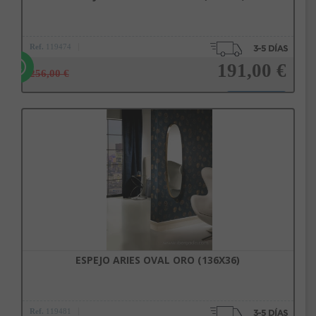
Ref.
119474
191,00 €
256,00 €
Añadir a la cesta
ESPEJO ARIES OVAL ORO (136X36)
Ref.
119481