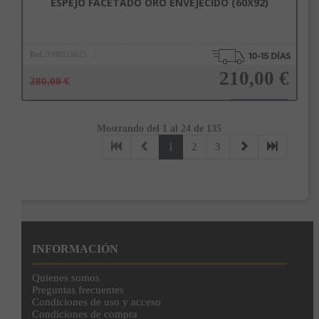
ESPEJO FACETADO ORO ENVEJECIDO (60X92)
Ref.
34BH25023
210,00 €
280,00 €
Mostrando del 1 al 24 de 135
Añadir a la cesta
1
2
3
INFORMACIÓN
Quienes somos
Preguntas frecuentes
Condiciones de uso y acceso
Condiciones de compra