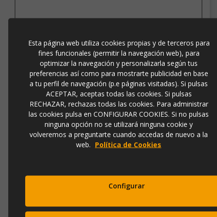
Ref.
random-2
179,00 €
Esta página web utiliza cookies propias y de terceros para
238,00 €
fines funcionales (permitir la navegación web), para
optimizar la navegación y personalizarla según tus
preferencias así como para mostrarte publicidad en base
Añadir a la cesta
a tu perfil de navegación (p.e páginas visitadas). Si pulsas
ACEPTAR, aceptas todas las cookies. Si pulsas
RECHAZAR, rechazas todas las cookies. Para administrar
las cookies pulsa en CONFIGURAR COOKIES. Si no pulsas
ninguna opción no se utilizará ninguna cookie y
volveremos a preguntarte cuando accedas de nuevo a la
web.
Política de Cookies
ESPEJO ARES BARROCO ORO (114X76)
Configurar
Ref.
16228