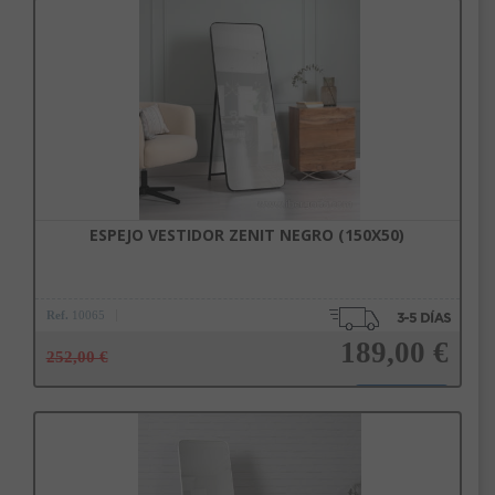
Añadir a la cesta
Subscríbete a nuestra newsletter
y disfruta de un 10% de
descuento en tu primera compra.
Entérate antes que nadie de nuestras novedades y promociones
ESPEJO VESTIDOR ZENIT NEGRO (150X50)
Correo*
Ref.
10065
189,00 €
252,00 €
Enviar
Al unirte expresas tu consentimiento para recibir comunicaciones comerciales de
IBERGADA. Puedes cancelar tu suscripción en cualquier momento. Consulta nuestra
Añadir a la cesta
Política de Privacidad para más información.