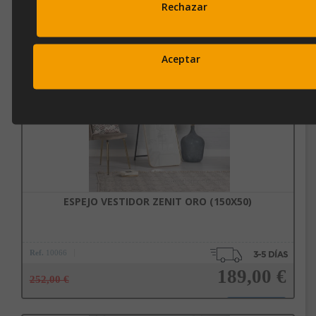
Rechazar
184,00 €
245,00 €
Aceptar
Añadir a la cesta
ESPEJO VESTIDOR ZENIT ORO (150X50)
Ref.
10066
189,00 €
252,00 €