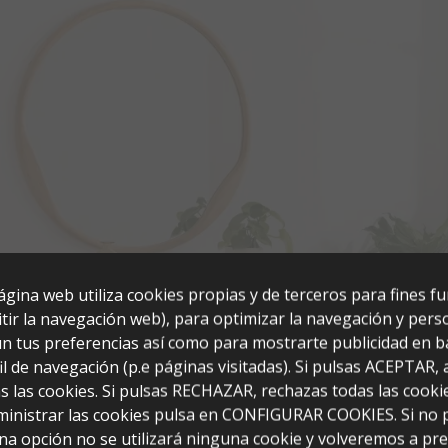
ágina web utiliza cookies propias y de terceros para fines f
tir la navegación web), para optimizar la navegación y perso
n tus preferencias así como para mostrarte publicidad en b
il de navegación (p.e páginas visitadas). Si pulsas ACEPTAR,
s las cookies. Si pulsas RECHAZAR, rechazas todas las cooki
ministrar las cookies pulsa en CONFIGURAR COOKIES. Si no 
os Grande Negro
na opción no se utilizará ninguna cookie y volveremos a pr