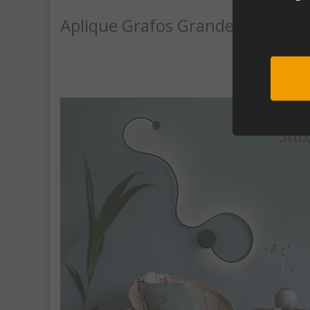
Aplique Grafos Grande Negro
Sub
Al unirte e