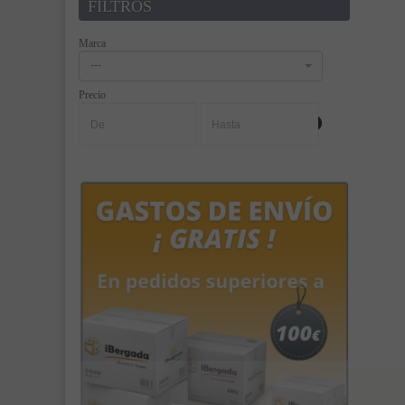
FILTROS
Marca
---
Precio
-