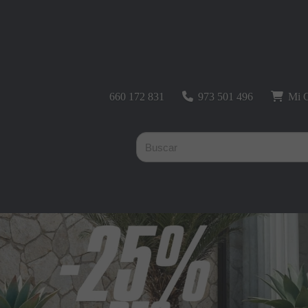
660 172 831
973 501 496
Mi C