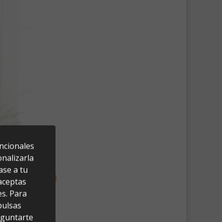
uncionales
nalizarla
ase a tu
 aceptas
es. Para
pulsas
eguntarte