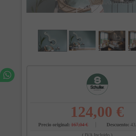
124,00 €
Precio original:
167,04 €
Descuento:
43
( IVA Incluido )