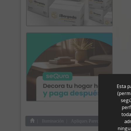
Esta p
(permi
segú
perf
toda
ad
Iluminación
Apliques Pared
Aplique Graf
ningu