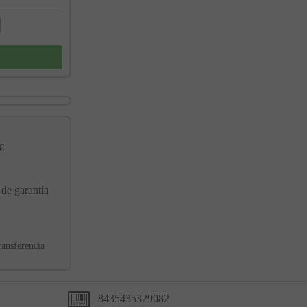
€
 de garantía
ransferencia
8435435329082