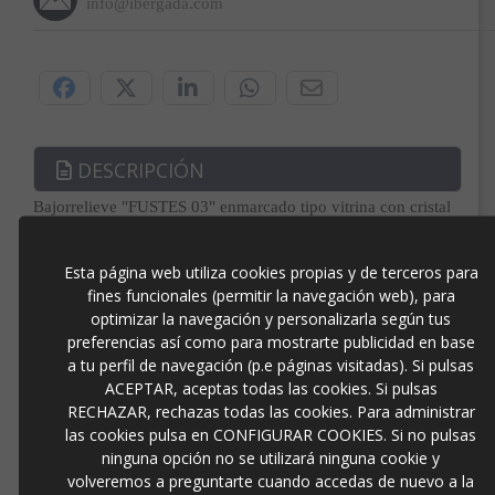
info@ibergada.com
Compártelo:
DESCRIPCIÓN
Bajorrelieve "FUSTES 03" enmarcado tipo vitrina con cristal
acabado en blanco lacado. Cuadro Original del autor Vicente
Soriano, pintado sobre tabla en técnica mixta.
Producto con disponibilidad de compra solo para clientes de
Esta página web utiliza cookies propias y de terceros para
España y Portugal.
fines funcionales (permitir la navegación web), para
110cm x 80cm
optimizar la navegación y personalizarla según tus
preferencias así como para mostrarte publicidad en base
a tu perfil de navegación (p.e páginas visitadas). Si pulsas
OPINIONES
ACEPTAR, aceptas todas las cookies. Si pulsas
RECHAZAR, rechazas todas las cookies. Para administrar
Productos Relacionados
las cookies pulsa en CONFIGURAR COOKIES. Si no pulsas
ninguna opción no se utilizará ninguna cookie y
volveremos a preguntarte cuando accedas de nuevo a la