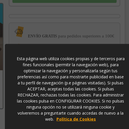
para pedidos superiores a 100€
ENVÍO GRATIS
con el sello
PROTECCIÓN AL COMPRADOR
Esta página web utiliza cookies propias y de terceros para
de garantía Trusted Shops
fines funcionales (permitir la navegación web), para
optimizar la navegación y personalizarla según tus
preferencias así como para mostrarte publicidad en base
-3% DE DESCUENTO EXTRA
para pagos con
transferencia bancaria
a tu perfil de navegación (p.e páginas visitadas). Si pulsas
ACEPTAR, aceptas todas las cookies. Si pulsas
RECHAZAR, rechazas todas las cookies. Para administrar
23971
las cookies pulsa en CONFIGURAR COOKIES. Si no pulsas
ninguna opción no se utilizará ninguna cookie y
volveremos a preguntarte cuando accedas de nuevo a la
web.
Política de Cookies
Contacto