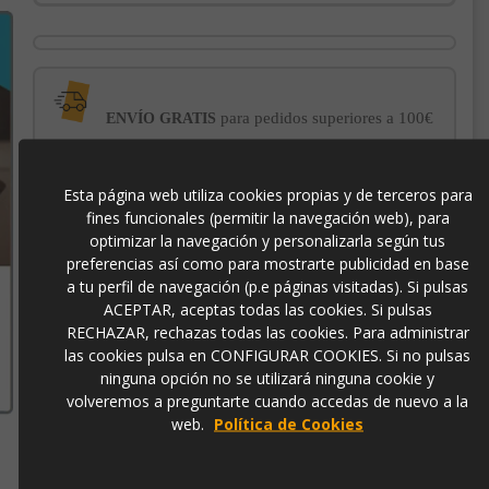
para pedidos superiores a 100€
ENVÍO GRATIS
con el sello
PROTECCIÓN AL COMPRADOR
Esta página web utiliza cookies propias y de terceros para
de garantía Trusted Shops
fines funcionales (permitir la navegación web), para
optimizar la navegación y personalizarla según tus
preferencias así como para mostrarte publicidad en base
-3% DE DESCUENTO EXTRA
para pagos con
a tu perfil de navegación (p.e páginas visitadas). Si pulsas
transferencia bancaria
ACEPTAR, aceptas todas las cookies. Si pulsas
RECHAZAR, rechazas todas las cookies. Para administrar
las cookies pulsa en CONFIGURAR COOKIES. Si no pulsas
34SI25361
ninguna opción no se utilizará ninguna cookie y
volveremos a preguntarte cuando accedas de nuevo a la
web.
Política de Cookies
Contacto
973 501 496