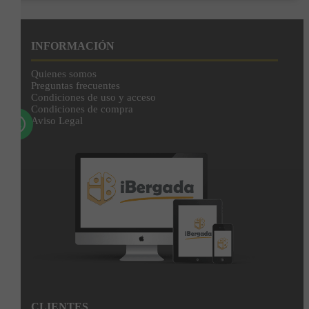
Enviar
Al unirte expresas tu consentimiento para recibir comunicaciones comerciales de
IBERGADA. Puedes cancelar tu suscripción en cualquier momento. Consulta nuestra
INFORMACIÓN
Política de Privacidad para más información.
Quienes somos
Preguntas frecuentes
Condiciones de uso y acceso
Condiciones de compra
Aviso Legal
CLIENTES