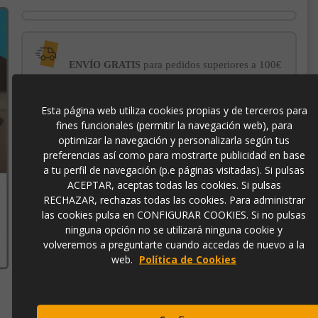
para pedidos superiores a 100€
ENVÍO GRATIS
con el sello
Esta página web utiliza cookies propias y de terceros para
PROTECCIÓN AL COMPRADOR
de garantía Trusted Shops
fines funcionales (permitir la navegación web), para
optimizar la navegación y personalizarla según tus
preferencias así como para mostrarte publicidad en base
-3% DE DESCUENTO EXTRA
para pagos con
a tu perfil de navegación (p.e páginas visitadas). Si pulsas
transferencia bancaria
ACEPTAR, aceptas todas las cookies. Si pulsas
RECHAZAR, rechazas todas las cookies. Para administrar
las cookies pulsa en CONFIGURAR COOKIES. Si no pulsas
34SI25615
ninguna opción no se utilizará ninguna cookie y
volveremos a preguntarte cuando accedas de nuevo a la
web.
Política de Cookies
Contacto
973 501 496