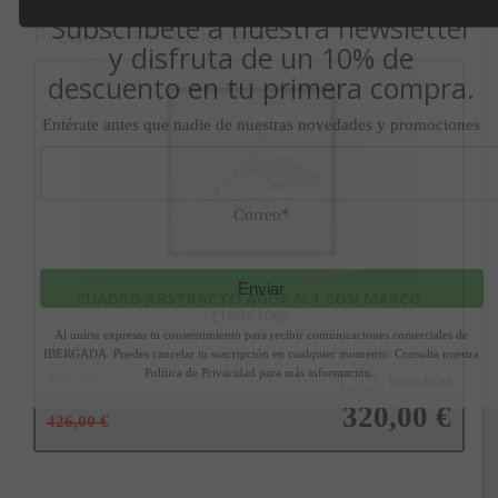
Subscríbete a nuestra newsletter
Productos Relacionados
y disfruta de un 10% de
descuento en tu primera compra.
Entérate antes que nadie de nuestras novedades y promociones
Correo*
Enviar
CUADRO ABSTRACTO AGUA N.1 CON MARCO
(100X100)
Al unirte expresas tu consentimiento para recibir comunicaciones comerciales de
IBERGADA. Puedes cancelar tu suscripción en cualquier momento. Consulta nuestra
Política de Privacidad para más información.
Ref.
24502
320,00 €
426,00 €