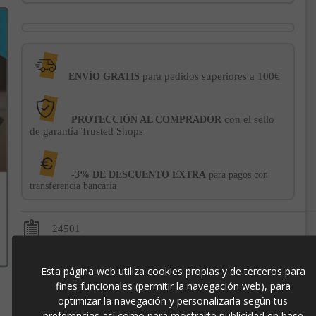
para pedidos superiores a 100€
ENVÍO GRATIS
con el sello
PROTECCIÓN AL COMPRADOR
de garantía Trusted Shops
-3% DE DESCUENTO EXTRA
para pagos con
transferencia bancaria
24501
Esta página web utiliza cookies propias y de terceros para
fines funcionales (permitir la navegación web), para
optimizar la navegación y personalizarla según tus
Contacto
preferencias así como para mostrarte publicidad en base
973 501 496