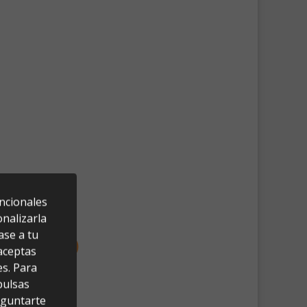
uncionales
nalizarla
ase a tu
 aceptas
es. Para
pulsas
eguntarte