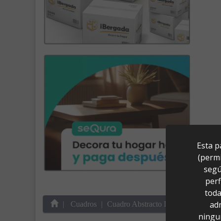
Esta p
(permi
segú
perf
toda
ad
Cuadros
Cuadro Abstracto Dakota (80x100)
ningu