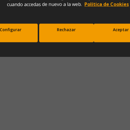
cuando accedas de nuevo a la web.
Política de Cookies
0)
Configurar
Rechazar
Aceptar
scríbete a nuestra newsletter y disfrut
10% de descuento en tu primera comp
Entérate antes que nadie de nuestras novedades y promociones
Correo*
Enviar
xpresas tu consentimiento para recibir comunicaciones comerciales de IBERGADA. Puedes cancela