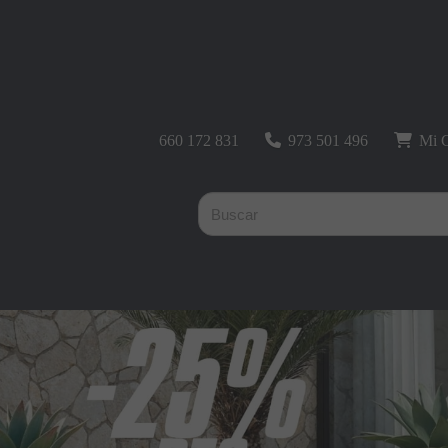
660 172 831
973 501 496
Mi C