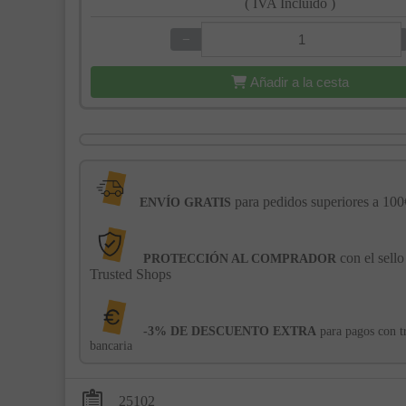
( IVA Incluido )
−
+
Añadir a la cesta
para pedidos superiores a 100
ENVÍO GRATIS
con el sello
PROTECCIÓN AL COMPRADOR
Trusted Shops
-3% DE DESCUENTO EXTRA
para pagos con t
bancaria
25102