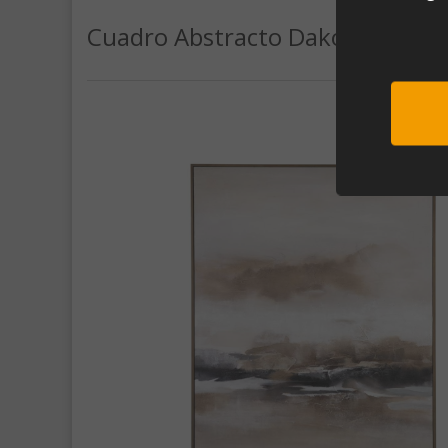
Cuadro Abstracto Dakota (80x10
Sub
Al unirte e