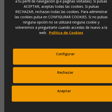
a tu perfil de navegación (p.e páginas visitadas). Si pulsas
973 501 496
ACEPTAR, aceptas todas las cookies. Si pulsas
RECHAZAR, rechazas todas las cookies. Para administrar
EMail
info@ibergada.com
las cookies pulsa en CONFIGURAR COOKIES. Si no pulsas
ninguna opción no se utilizará ninguna cookie y
volveremos a preguntarte cuando accedas de nuevo a la
Compártelo:
web.
Política de Cookies
DESCRIPCIÓN
Configurar
Pintura Abstracción N.2 en verde y gris. Acrílico sobre lienzo
pintado a mano
. Pintura en la que se superponen diferentes
líneas y formas en tonos verdes, grises, blancos y negros. La
Rechazar
pintura se ha aplicado con textura.
Marco en color natural
.
100cm x 100cm x 5cm
Aceptar
OPINIONES
Productos Relacionados