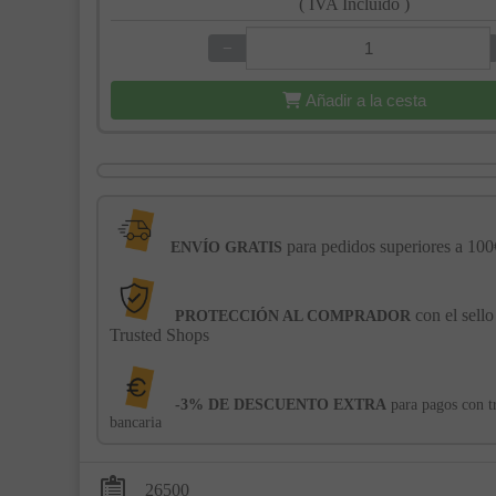
( IVA Incluido )
−
+
Añadir a la cesta
para pedidos superiores a 100
ENVÍO GRATIS
con el sello
PROTECCIÓN AL COMPRADOR
Trusted Shops
-3% DE DESCUENTO EXTRA
para pagos con t
bancaria
26500