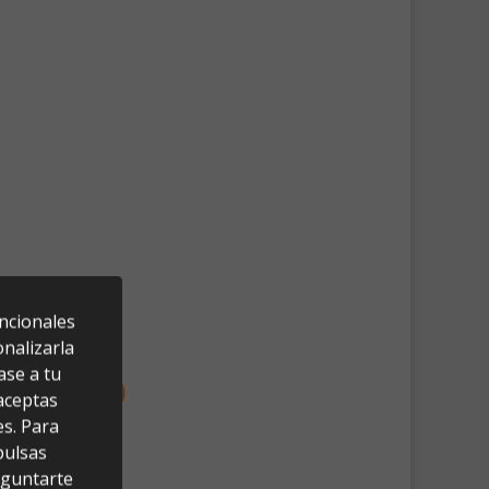
uncionales
nalizarla
ase a tu
 aceptas
es. Para
pulsas
eguntarte