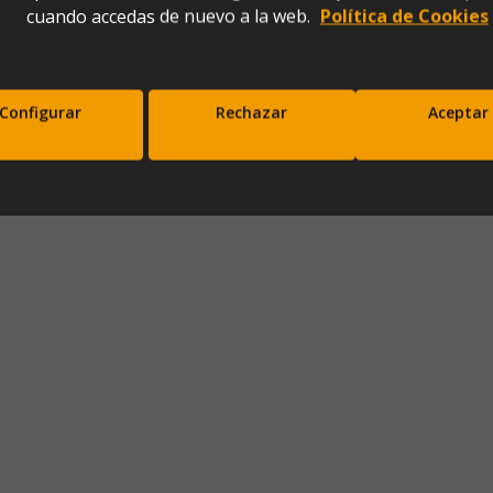
cuando accedas de nuevo a la web.
Política de Cookies
00)
Configurar
Rechazar
Aceptar
scríbete a nuestra newsletter y disfrut
10% de descuento en tu primera comp
Entérate antes que nadie de nuestras novedades y promociones
Correo*
Enviar
xpresas tu consentimiento para recibir comunicaciones comerciales de IBERGADA. Puedes cancela