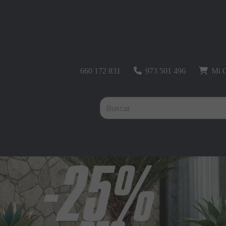
660 172 831
973 501 496
Mi C