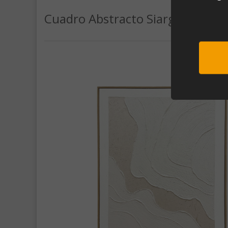
Cuadro Abstracto Siargao (80x1
Sub
Al unirte e