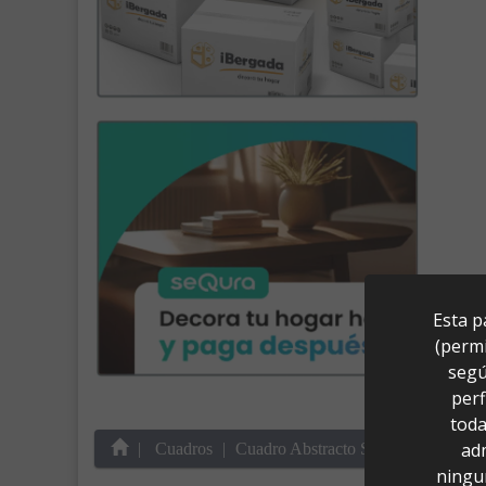
Esta p
(permi
segú
perf
toda
ad
Cuadros
Cuadro Abstracto Siargao (80x100)
ningu