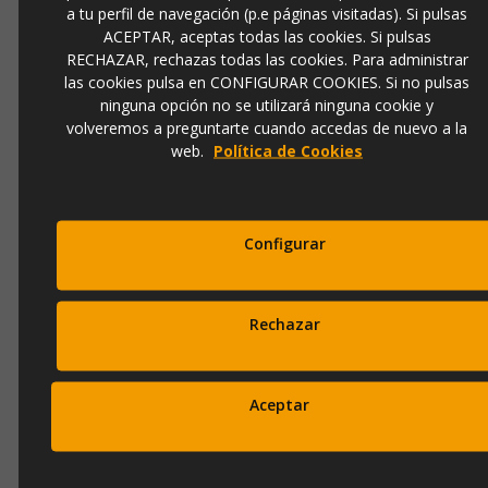
a tu perfil de navegación (p.e páginas visitadas). Si pulsas
EMail
ACEPTAR, aceptas todas las cookies. Si pulsas
info@ibergada.com
RECHAZAR, rechazas todas las cookies. Para administrar
las cookies pulsa en CONFIGURAR COOKIES. Si no pulsas
ninguna opción no se utilizará ninguna cookie y
Compártelo:
volveremos a preguntarte cuando accedas de nuevo a la
web.
Política de Cookies
DESCRIPCIÓN
Configurar
Pintura abstracta
Sombras en verde N.2. Acrílico sobre
lienzo
pintado a mano
. Pintura en la que se superponen
diferentes formas en tonos verdes originando distintas
intensidades de color. El contraste lo pone la franja naranja
Rechazar
que se introduce en el lienzo. La pintura se ha aplicado con
textura.
Marco en color natural
.
100cm x 100cm x 5cm
Aceptar
OPINIONES