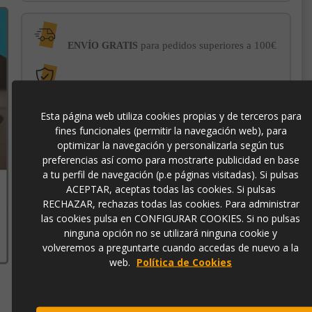
para pedidos superiores a 100€
ENVÍO GRATIS
con el sello
PROTECCIÓN AL COMPRADOR
de garantía Trusted Shops
Esta página web utiliza cookies propias y de terceros para
fines funcionales (permitir la navegación web), para
-3% DE DESCUENTO EXTRA
para pagos con
optimizar la navegación y personalizarla según tus
transferencia bancaria
preferencias así como para mostrarte publicidad en base
a tu perfil de navegación (p.e páginas visitadas). Si pulsas
ACEPTAR, aceptas todas las cookies. Si pulsas
p3765
RECHAZAR, rechazas todas las cookies. Para administrar
las cookies pulsa en CONFIGURAR COOKIES. Si no pulsas
ninguna opción no se utilizará ninguna cookie y
volveremos a preguntarte cuando accedas de nuevo a la
web.
Política de Cookies
Contacto
973 501 496
EMail