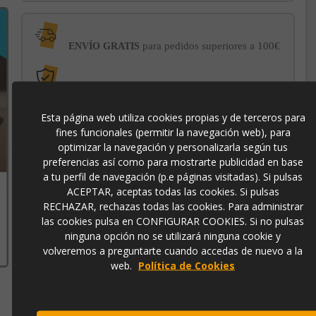
para pedidos superiores a 100€
ENVÍO GRATIS
con el sello
PROTECCIÓN AL COMPRADOR
de garantía Trusted Shops
Esta página web utiliza cookies propias y de terceros para
fines funcionales (permitir la navegación web), para
-3% DE DESCUENTO EXTRA
para pagos con
optimizar la navegación y personalizarla según tus
transferencia bancaria
preferencias así como para mostrarte publicidad en base
a tu perfil de navegación (p.e páginas visitadas). Si pulsas
ACEPTAR, aceptas todas las cookies. Si pulsas
p2957
RECHAZAR, rechazas todas las cookies. Para administrar
las cookies pulsa en CONFIGURAR COOKIES. Si no pulsas
ninguna opción no se utilizará ninguna cookie y
volveremos a preguntarte cuando accedas de nuevo a la
web.
Política de Cookies
Contacto
973 501 496
EMail