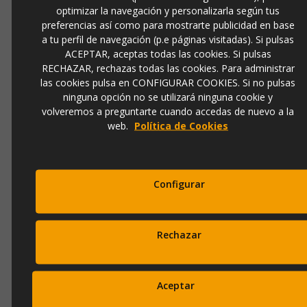
973 501 496
optimizar la navegación y personalizarla según tus
preferencias así como para mostrarte publicidad en base
EMail
a tu perfil de navegación (p.e páginas visitadas). Si pulsas
info@ibergada.com
ACEPTAR, aceptas todas las cookies. Si pulsas
RECHAZAR, rechazas todas las cookies. Para administrar
Compártelo:
las cookies pulsa en CONFIGURAR COOKIES. Si no pulsas
ninguna opción no se utilizará ninguna cookie y
volveremos a preguntarte cuando accedas de nuevo a la
web.
Política de Cookies
DESCRIPCIÓN
Obra original "CASA AMARILLA" del pintor
Jaime Jurado
. Pintura
pintada a mano con técnica mixta y realizada en papel con cristal.
Configurar
Enmarcado de color negro y paspartú en color blanco. Pintura semi-
abstracta, aportando el dibujo de una
casa volumétrica en color
amarillo
. Una pieza interesante con la que obtener una estancia de
Rechazar
estilo moderno, minimalista y lleno de personalidad
. Posibilidad de
enmarcar la obra con diferentes acabados de marco, consultar. Obra
original con certificado de autenticidad.
Aceptar
Tamaño: 114cm x 84cm (Alto x Ancho)