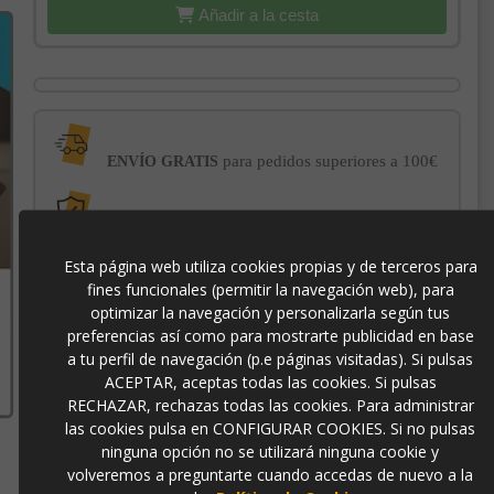
Añadir a la cesta
para pedidos superiores a 100€
ENVÍO GRATIS
con el sello
PROTECCIÓN AL COMPRADOR
de garantía Trusted Shops
Esta página web utiliza cookies propias y de terceros para
fines funcionales (permitir la navegación web), para
optimizar la navegación y personalizarla según tus
-3% DE DESCUENTO EXTRA
para pagos con
transferencia bancaria
preferencias así como para mostrarte publicidad en base
a tu perfil de navegación (p.e páginas visitadas). Si pulsas
ACEPTAR, aceptas todas las cookies. Si pulsas
01028
RECHAZAR, rechazas todas las cookies. Para administrar
las cookies pulsa en CONFIGURAR COOKIES. Si no pulsas
ninguna opción no se utilizará ninguna cookie y
volveremos a preguntarte cuando accedas de nuevo a la