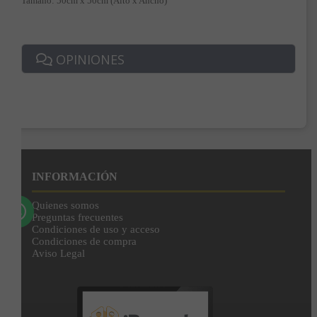
Tamaño: 50cm x 50cm (Alto x Ancho)
Correo*
OPINIONES
Enviar
Al unirte expresas tu consentimiento para recibir comunicaciones comerciales de
IBERGADA. Puedes cancelar tu suscripción en cualquier momento. Consulta nuestra
Política de Privacidad para más información.
INFORMACIÓN
Quienes somos
Preguntas frecuentes
Condiciones de uso y acceso
Condiciones de compra
Aviso Legal