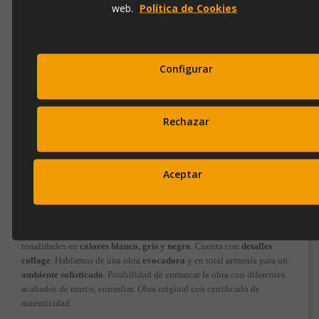
web.
Política de Cookies
Contacto
973 501 496
EMail
Configurar
info@ibergada.com
Compártelo:
Rechazar
Aceptar
DESCRIPCIÓN
Obra original "ABSTRACTA III" del pintor
Jaime Jurado
. Pintura
pintada a mano con técnica giclée y realizada en papel con cristal.
Subscríbete a nuestra newsletter
Marco de madera con tonalidad roble. Pintura abstracta, con
y disfruta de un 10% de
tonalidades en
colores blanco, gris y negro
. Cuenta con
detalles
collage
. Hablamos de una obra
evocadora
y en total armonía para un
descuento en tu primera compra.
ambiente sofisticado
. Posibilidad de enmarcar la obra con diferentes
acabados de marco, consultar. Obra original con certificado de
Entérate antes que nadie de nuestras novedades y promociones
autenticidad.