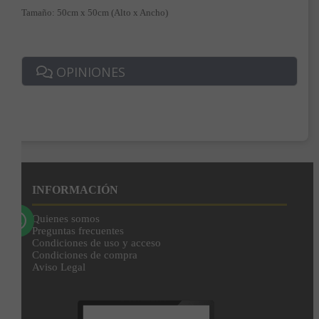
Tamaño: 50cm x 50cm (Alto x Ancho)
Correo*
OPINIONES
Enviar
Al unirte expresas tu consentimiento para recibir comunicaciones comerciales de
IBERGADA. Puedes cancelar tu suscripción en cualquier momento. Consulta nuestra
Política de Privacidad para más información.
INFORMACIÓN
Quienes somos
Preguntas frecuentes
Condiciones de uso y acceso
Condiciones de compra
Aviso Legal