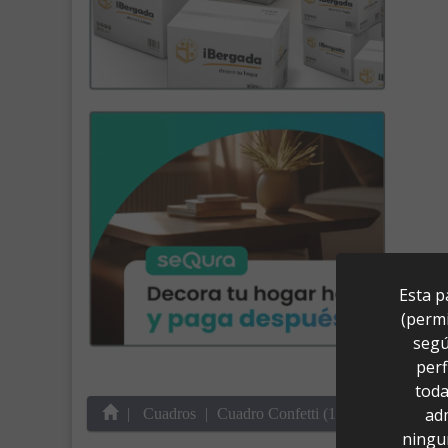
Esta p
(permi
segú
perf
toda
ad
Cuadros
Cuadro Confetti (150x150)
ningu