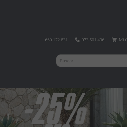
660 172 831
973 501 496
Mi C