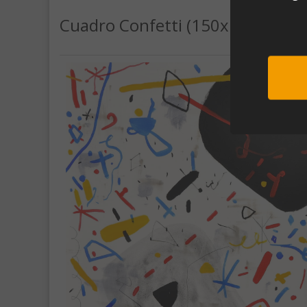
Cuadro Confetti (150x150)
Sub
Al unirte e