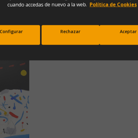
cuando accedas de nuevo a la web.
Política de Cookies
Configurar
Rechazar
Aceptar
scríbete a nuestra newsletter y disfrut
10% de descuento en tu primera comp
Entérate antes que nadie de nuestras novedades y promociones
Correo*
Enviar
xpresas tu consentimiento para recibir comunicaciones comerciales de IBERGADA. Puedes cancela