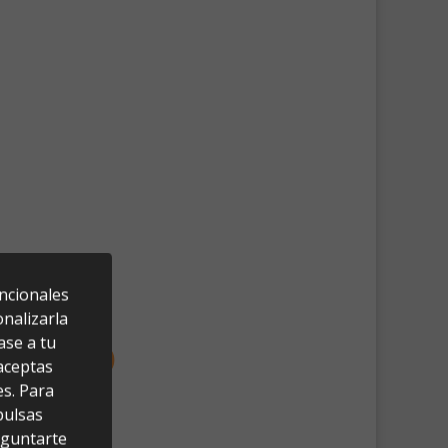
uncionales
nalizarla
ase a tu
 aceptas
es. Para
pulsas
eguntarte