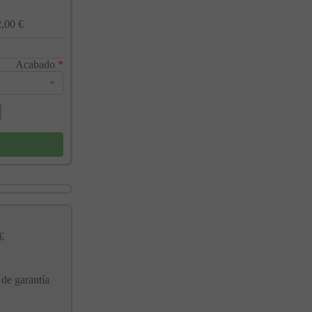
,00 €
Acabado
*
€
 de garantía