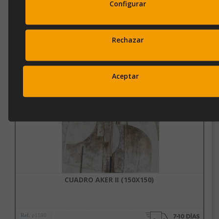
Configurar
OPINIONES
Rechazar
Productos Relacionados
Aceptar
Subscríbete a nuestra newsletter
y disfruta de un 10% de
descuento en tu primera compra.
Entérate antes que nadie de nuestras novedades y promociones
CUADRO AKER II (150X150)
Correo*
Ref.
p1590