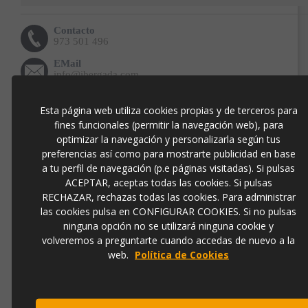
Contacto
973 501 496
EMail
info@ibergada.com
Esta página web utiliza cookies propias y de terceros para
Compártelo:
fines funcionales (permitir la navegación web), para
optimizar la navegación y personalizarla según tus
preferencias así como para mostrarte publicidad en base
a tu perfil de navegación (p.e páginas visitadas). Si pulsas
DESCRIPCIÓN
ACEPTAR, aceptas todas las cookies. Si pulsas
RECHAZAR, rechazas todas las cookies. Para administrar
Cuadro decorativo original "DÍPTICO AKER" del autor Vicente
las cookies pulsa en CONFIGURAR COOKIES. Si no pulsas
Soriano, pintado sobre bastidor de chapa de 4cm en técnica
ninguna opción no se utilizará ninguna cookie y
mixta. Disponible en otras medidas y posibilidad de enmarcarlo con
volveremos a preguntarte cuando accedas de nuevo a la
diferentes acabados, consultar. Obra de gran formato. Contiene
web.
Política de Cookies
certificado de autenticidad.
Producto con disponibilidad de compra solo para clientes de España y
Portugal.