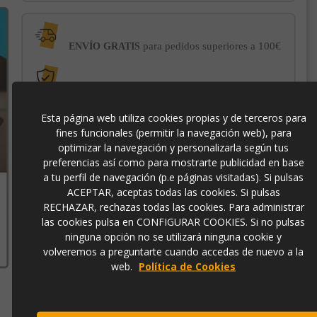
para pedidos superiores a 100€
ENVÍO GRATIS
con el sello
PROTECCIÓN AL COMPRADOR
de garantía Trusted Shops
Esta página web utiliza cookies propias y de terceros para
fines funcionales (permitir la navegación web), para
-3% DE DESCUENTO EXTRA
para pagos con
optimizar la navegación y personalizarla según tus
transferencia bancaria
preferencias así como para mostrarte publicidad en base
a tu perfil de navegación (p.e páginas visitadas). Si pulsas
ACEPTAR, aceptas todas las cookies. Si pulsas
p3955
RECHAZAR, rechazas todas las cookies. Para administrar
las cookies pulsa en CONFIGURAR COOKIES. Si no pulsas
ninguna opción no se utilizará ninguna cookie y
volveremos a preguntarte cuando accedas de nuevo a la
web.
Política de Cookies
Contacto
973 501 496
EMail