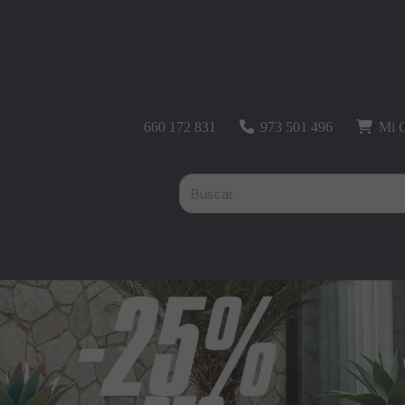
660 172 831
973 501 496
Mi C