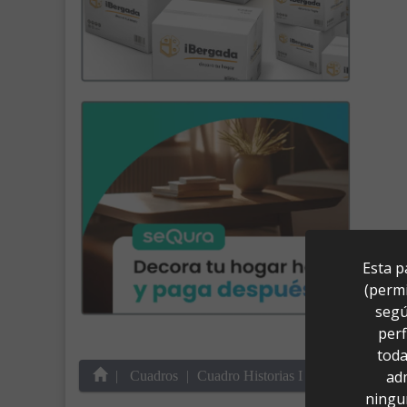
Esta p
(permi
segú
perf
toda
ad
Cuadros
Cuadro Historias I (110x80)
ningu