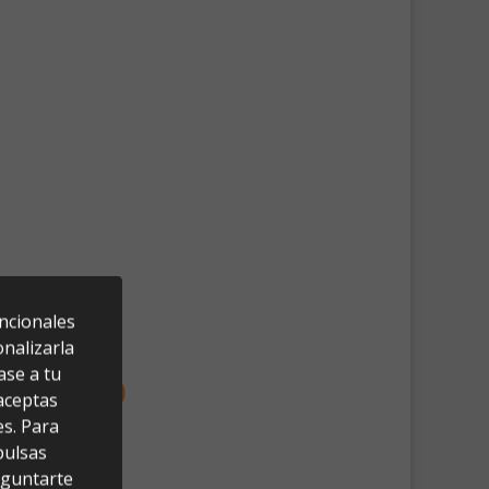
uncionales
nalizarla
ase a tu
 aceptas
es. Para
pulsas
eguntarte