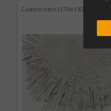
Cuadro Icaro (170x130)
Sub
Al unirte e