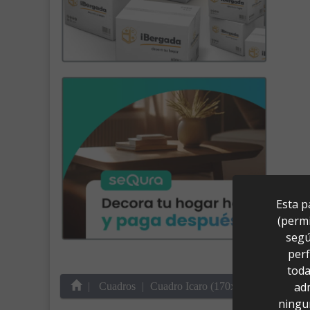
Esta p
(permi
segú
perf
toda
ad
Cuadros
Cuadro Icaro (170x130)
ningu