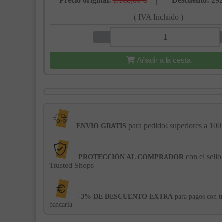
Precio original:
1.168,00 €
Descuento:
292
( IVA Incluido )
−
+
Añadir a la cesta
para pedidos superiores a 100
ENVÍO GRATIS
con el sello
PROTECCIÓN AL COMPRADOR
Trusted Shops
-3% DE DESCUENTO EXTRA
para pagos con t
bancaria