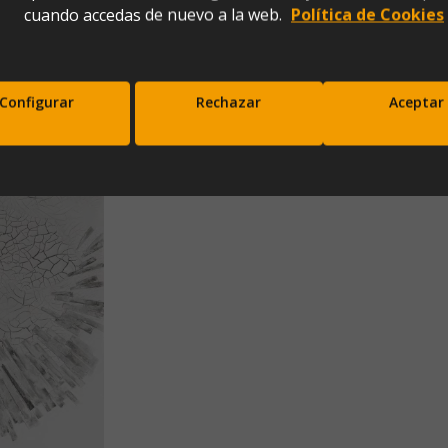
cuando accedas de nuevo a la web.
Política de Cookies
Configurar
Rechazar
Aceptar
scríbete a nuestra newsletter y disfrut
10% de descuento en tu primera comp
Entérate antes que nadie de nuestras novedades y promociones
Correo*
Enviar
xpresas tu consentimiento para recibir comunicaciones comerciales de IBERGADA. Puedes cancela