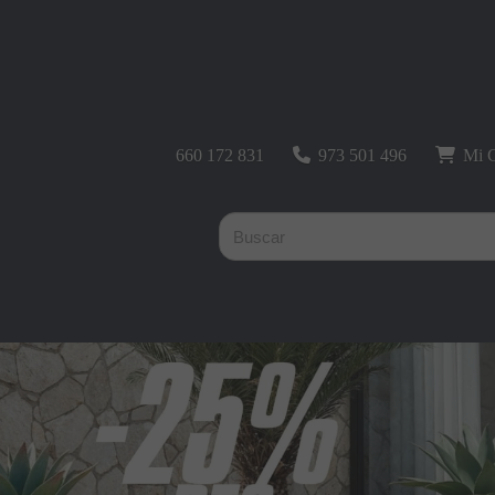
660 172 831
973 501 496
Mi C