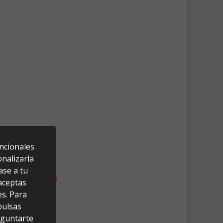
uncionales
nalizarla
ase a tu
 aceptas
es. Para
pulsas
eguntarte