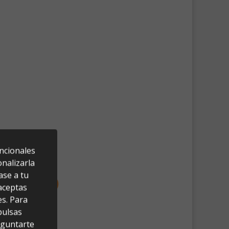
uncionales
nalizarla
ase a tu
 aceptas
es. Para
pulsas
eguntarte