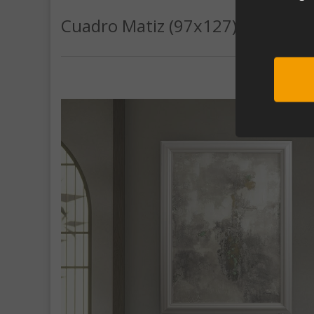
Cuadro Matiz (97x127)
Sub
Al unirte e