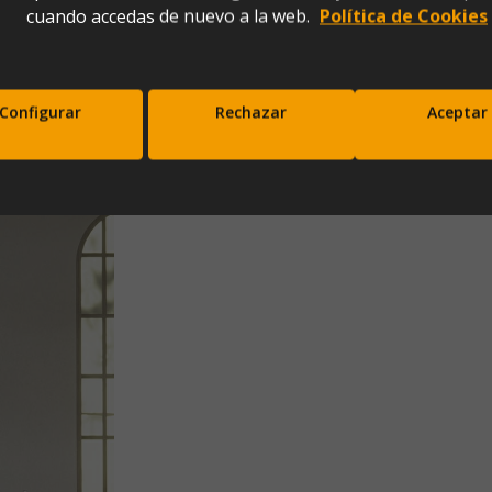
cuando accedas de nuevo a la web.
Política de Cookies
Configurar
Rechazar
Aceptar
scríbete a nuestra newsletter y disfrut
10% de descuento en tu primera comp
Entérate antes que nadie de nuestras novedades y promociones
Correo*
Enviar
xpresas tu consentimiento para recibir comunicaciones comerciales de IBERGADA. Puedes cancela