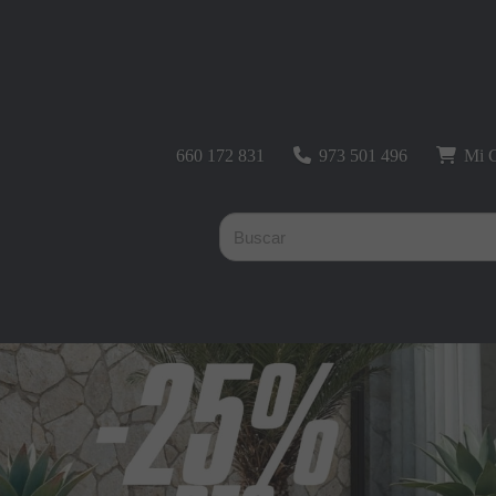
660 172 831
973 501 496
Mi C