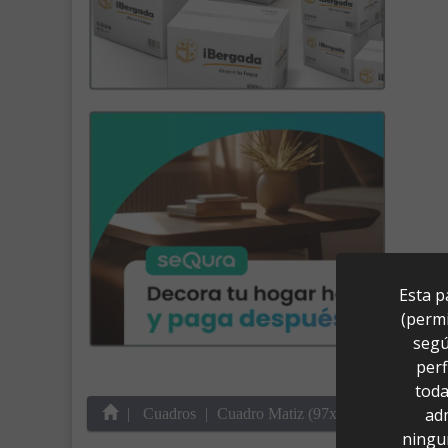
Esta p
(permi
segú
perf
toda
ad
Cuadros
Cuadro Matiz (97x127)
ningu