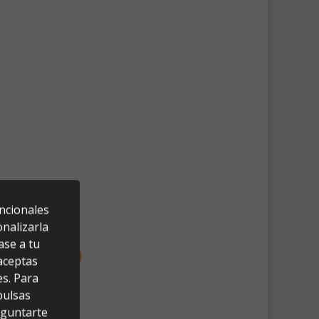
uncionales
nalizarla
ase a tu
 aceptas
es. Para
pulsas
eguntarte