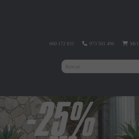
660 172 831
973 501 496
Mi C