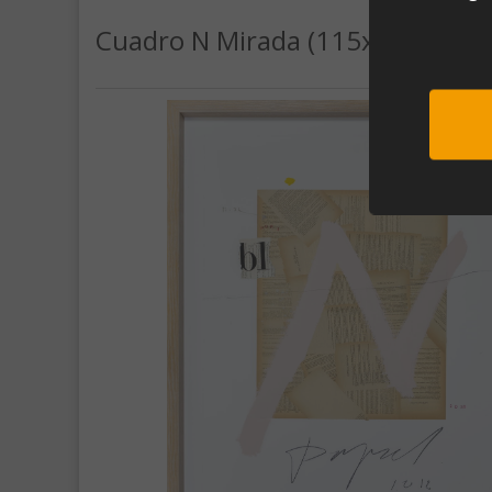
Cuadro N Mirada (115x83)
Sub
Al unirte e