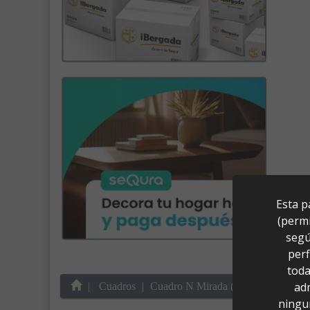
Esta p
(permi
segú
perf
toda
ad
Cuadros
Cuadro N Mirada (115x83)
ningu