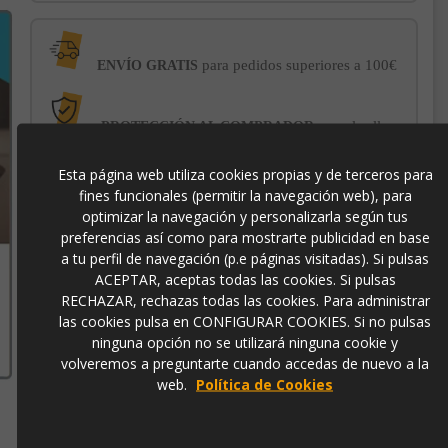
para pedidos superiores a 100€
ENVÍO GRATIS
con el sello
PROTECCIÓN AL COMPRADOR
de garantía Trusted Shops
Esta página web utiliza cookies propias y de terceros para
fines funcionales (permitir la navegación web), para
-3% DE DESCUENTO EXTRA
para pagos con
optimizar la navegación y personalizarla según tus
transferencia bancaria
preferencias así como para mostrarte publicidad en base
a tu perfil de navegación (p.e páginas visitadas). Si pulsas
ACEPTAR, aceptas todas las cookies. Si pulsas
p3339
RECHAZAR, rechazas todas las cookies. Para administrar
las cookies pulsa en CONFIGURAR COOKIES. Si no pulsas
ninguna opción no se utilizará ninguna cookie y
volveremos a preguntarte cuando accedas de nuevo a la
web.
Política de Cookies
Contacto
973 501 496
EMail