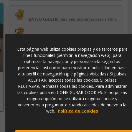
para pedidos superiores a 100€
ENVÍO GRATIS
con el sello
PROTECCIÓN AL COMPRADOR
de garantía Trusted Shops
Esta página web utiliza cookies propias y de terceros para
fines funcionales (permitir la navegación web), para
-3% DE DESCUENTO EXTRA
para pagos con
optimizar la navegación y personalizarla según tus
transferencia bancaria
preferencias así como para mostrarte publicidad en base
a tu perfil de navegación (p.e páginas visitadas). Si pulsas
ACEPTAR, aceptas todas las cookies. Si pulsas
p3977
RECHAZAR, rechazas todas las cookies. Para administrar
las cookies pulsa en CONFIGURAR COOKIES. Si no pulsas
ninguna opción no se utilizará ninguna cookie y
volveremos a preguntarte cuando accedas de nuevo a la
web.
Política de Cookies
Contacto
973 501 496
EMail