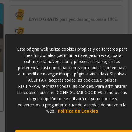
para pedidos superiores a 100€
ENVÍO GRATIS
con el sello
PROTECCIÓN AL COMPRADOR
de garantía Trusted Shops
Esta página web utiliza cookies propias y de terceros para
fines funcionales (permitir la navegación web), para
-3% DE DESCUENTO EXTRA
para pagos con
optimizar la navegación y personalizarla según tus
transferencia bancaria
preferencias así como para mostrarte publicidad en base
a tu perfil de navegación (p.e páginas visitadas). Si pulsas
ACEPTAR, aceptas todas las cookies. Si pulsas
p2675
RECHAZAR, rechazas todas las cookies. Para administrar
las cookies pulsa en CONFIGURAR COOKIES. Si no pulsas
ninguna opción no se utilizará ninguna cookie y
volveremos a preguntarte cuando accedas de nuevo a la
web.
Política de Cookies
Contacto
973 501 496
EMail