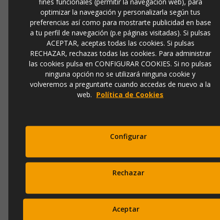
fines funcionales (permitir la navegación web), para
973 501 496
optimizar la navegación y personalizarla según tus
EMail
preferencias así como para mostrarte publicidad en base
info@ibergada.com
a tu perfil de navegación (p.e páginas visitadas). Si pulsas
ACEPTAR, aceptas todas las cookies. Si pulsas
RECHAZAR, rechazas todas las cookies. Para administrar
Compártelo:
las cookies pulsa en CONFIGURAR COOKIES. Si no pulsas
ninguna opción no se utilizará ninguna cookie y
volveremos a preguntarte cuando accedas de nuevo a la
web.
Política de Cookies
DESCRIPCIÓN
Obra original "PICA II" del pintor
Jaime Jurado
. Pintura pintada a
mano con técnica mixta y realizada en papel con cristal. Marco de
Configurar
madera en tonalidad roble y paspartú en color blanco roto. Pintura
abstracta, con tonalidades en color
negro, verde, rojo...
En ella se
puede apreciar la influéncia de
Miró.
Esta pieza se convertirá en un
punto atractivo en el conjunto de la decoración del espacio que
aporta
Rechazar
luz y aire
, creando una
atmósfera íntima y envolvente
. Posibilidad de
enmarcar la obra con diferentes acabados de marco, consultar. Obra
original con certificado de autenticidad.
Aceptar
Tamaño: 113cm x 83cm (Alto x Ancho)