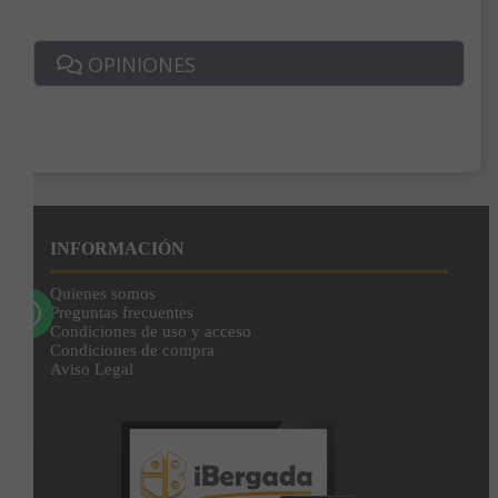
Correo*
OPINIONES
Enviar
Al unirte expresas tu consentimiento para recibir comunicaciones comerciales de
IBERGADA. Puedes cancelar tu suscripción en cualquier momento. Consulta nuestra
Política de Privacidad para más información.
INFORMACIÓN
Quienes somos
Preguntas frecuentes
Condiciones de uso y acceso
Condiciones de compra
Aviso Legal