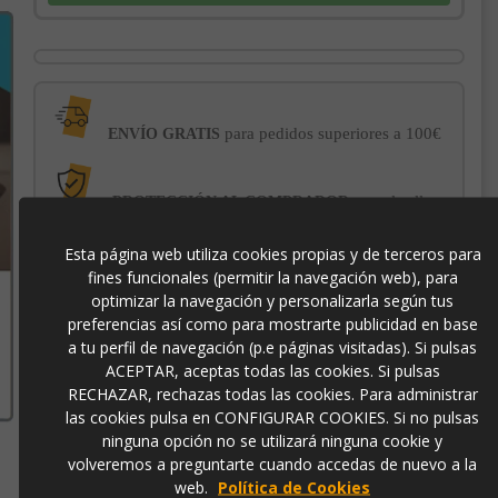
para pedidos superiores a 100€
ENVÍO GRATIS
con el sello
PROTECCIÓN AL COMPRADOR
de garantía Trusted Shops
Esta página web utiliza cookies propias y de terceros para
fines funcionales (permitir la navegación web), para
-3% DE DESCUENTO EXTRA
para pagos con
optimizar la navegación y personalizarla según tus
transferencia bancaria
preferencias así como para mostrarte publicidad en base
a tu perfil de navegación (p.e páginas visitadas). Si pulsas
ACEPTAR, aceptas todas las cookies. Si pulsas
01043
RECHAZAR, rechazas todas las cookies. Para administrar
las cookies pulsa en CONFIGURAR COOKIES. Si no pulsas
ninguna opción no se utilizará ninguna cookie y
volveremos a preguntarte cuando accedas de nuevo a la
web.
Política de Cookies
Contacto