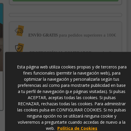
para pedidos superiores a 100€
ENVÍO GRATIS
con el sello
PROTECCIÓN AL COMPRADOR
de garantía Trusted Shops
Esta página web utiliza cookies propias y de terceros para
fines funcionales (permitir la navegación web), para
-3% DE DESCUENTO EXTRA
para pagos con
optimizar la navegación y personalizarla según tus
transferencia bancaria
preferencias así como para mostrarte publicidad en base
a tu perfil de navegación (p.e páginas visitadas). Si pulsas
ACEPTAR, aceptas todas las cookies. Si pulsas
01044
RECHAZAR, rechazas todas las cookies. Para administrar
las cookies pulsa en CONFIGURAR COOKIES. Si no pulsas
ninguna opción no se utilizará ninguna cookie y
volveremos a preguntarte cuando accedas de nuevo a la
web.
Política de Cookies
Contacto