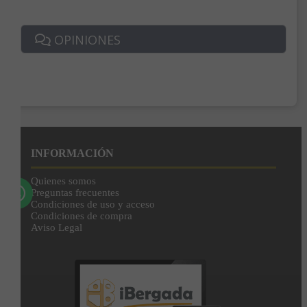
Correo*
OPINIONES
Enviar
Al unirte expresas tu consentimiento para recibir comunicaciones comerciales de
IBERGADA. Puedes cancelar tu suscripción en cualquier momento. Consulta nuestra
Política de Privacidad para más información.
INFORMACIÓN
Quienes somos
Preguntas frecuentes
Condiciones de uso y acceso
Condiciones de compra
Aviso Legal