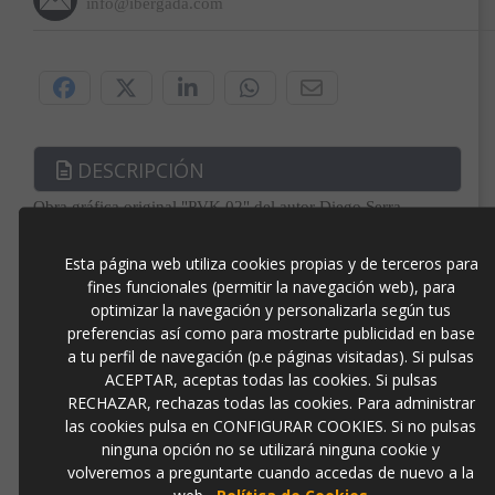
info@ibergada.com
Compártelo:
DESCRIPCIÓN
Obra gráfica original "PVK 02" del autor Diego Serra,
enmarcada en marco wengé.
Producto con disponibilidad de compra solo para clientes de
Esta página web utiliza cookies propias y de terceros para
España y Portugal.
fines funcionales (permitir la navegación web), para
70cm x 50cm
optimizar la navegación y personalizarla según tus
preferencias así como para mostrarte publicidad en base
OPINIONES
a tu perfil de navegación (p.e páginas visitadas). Si pulsas
ACEPTAR, aceptas todas las cookies. Si pulsas
RECHAZAR, rechazas todas las cookies. Para administrar
Productos Relacionados
las cookies pulsa en CONFIGURAR COOKIES. Si no pulsas
ninguna opción no se utilizará ninguna cookie y
volveremos a preguntarte cuando accedas de nuevo a la
web.
Política de Cookies