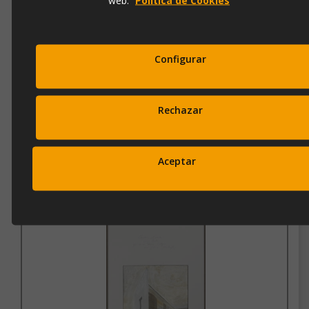
Configurar
CUADRO PVK 01 (70X50)
Rechazar
Aceptar
Ref.
p1914
260,00 €
346,00 €
Añadir a la cesta
Subscríbete a nuestra newsletter
y disfruta de un 10% de
descuento en tu primera compra.
Entérate antes que nadie de nuestras novedades y promociones