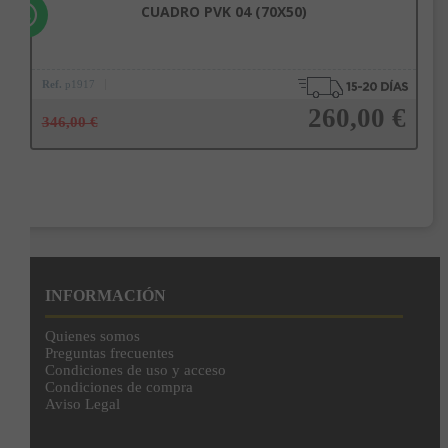
CUADRO PVK 04 (70X50)
Ref.
p1917
260,00 €
346,00 €
Añadir a la cesta
INFORMACIÓN
Quienes somos
Preguntas frecuentes
Condiciones de uso y acceso
Condiciones de compra
Aviso Legal