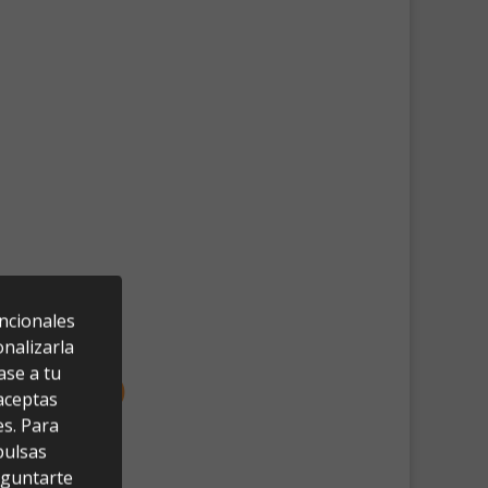
uncionales
nalizarla
ase a tu
 aceptas
es. Para
pulsas
eguntarte