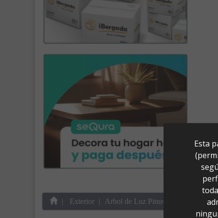
Esta p
(permi
segú
perf
toda
ad
Exterior
Arbol de Luz Pinus 40 (39x20x40)
ningu