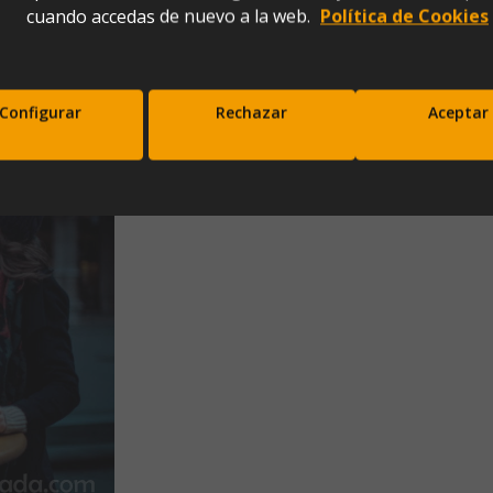
cuando accedas de nuevo a la web.
Política de Cookies
)
Configurar
Rechazar
Aceptar
scríbete a nuestra newsletter y disfrut
10% de descuento en tu primera comp
Entérate antes que nadie de nuestras novedades y promociones
Correo*
Enviar
xpresas tu consentimiento para recibir comunicaciones comerciales de IBERGADA. Puedes cancela