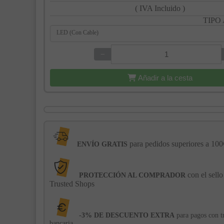
( IVA Incluido )
TIPO
LED (Con Cable)
−
+
Añadir a la cesta
para pedidos superiores a 100
ENVÍO GRATIS
con el sello
PROTECCIÓN AL COMPRADOR
Trusted Shops
-3% DE DESCUENTO EXTRA
para pagos con t
bancaria