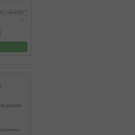
 ACABADO
*
€
 de garantía
ransferencia