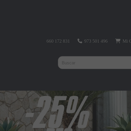
660 172 831
973 501 496
Mi C