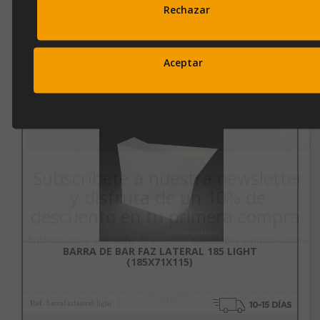
Peso: 64Kg
Rechazar
OPINIONES
Aceptar
Productos Relacionados
Subscríbete a nuestra newsletter
y disfruta de un 10% de
descuento en tu primera compra.
Entérate antes que nadie de nuestras novedades y promociones
BARRA DE BAR FAZ LATERAL 185 LIGHT
(185X71X115)
Correo*
Ref.
barrafazlateral-light