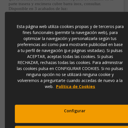
parte trasera y encimera cubre barra inox, consultar.
Disponible en 3 acabados de luz:
LED BLANCO (Con Cables)
: Con iluminación interior de
Esta página web utiliza cookies propias y de terceros para
color blanco mediante tecnologia LED. Solo disponible en
fines funcionales (permitir la navegación web), para
acabado hielo mate.
optimizar la navegación y personalizarla según tus
LED RGBW (Con Cables y Mando)
: Con iluminación
preferencias así como para mostrarte publicidad en base
interior mediante tecnología LED RGBW y mando a distancia
a tu perfil de navegación (p.e páginas visitadas). Si pulsas
para cambiar de color. Solo disponible en acabado hielo mate.
ACEPTAR, aceptas todas las cookies. Si pulsas
Acompañado de un mando a distancia para el cambio de
RECHAZAR, rechazas todas las cookies. Para administrar
color por selección o de forma automática.
las cookies pulsa en CONFIGURAR COOKIES. Si no pulsas
LED RGBW BATERIA (Sin Cables, con Mando)
: Con
ninguna opción no se utilizará ninguna cookie y
iluminación interior mediante tecnología LED RGBW,
volveremos a preguntarte cuando accedas de nuevo a la
alimentado por una batería. Se incluye mando a distancia para
web.
Política de Cookies
cambiar de color y cargador. Solo disponible en acabado
hielo mate.
Todos los productos están fabricados en polietileno, por lo
que son ligeros y muy resistentes a temperaturas extremas.
Configurar
También están protegidos contra los rayos UV, haciendo que
la vida útil del producto sea extraordinariamente larga.
Medidas: 189cm x 66cm x 115cm (Ancho x Fondo x Alto)