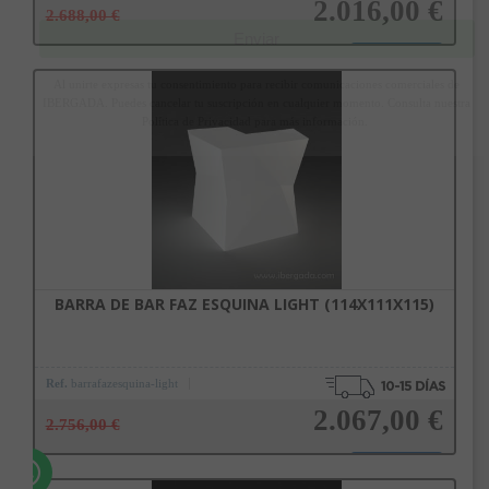
2.016,00 €
2.688,00 €
Enviar
Al unirte expresas tu consentimiento para recibir comunicaciones comerciales de
Añadir a la cesta
IBERGADA. Puedes cancelar tu suscripción en cualquier momento. Consulta nuestra
Política de Privacidad para más información.
BARRA DE BAR FAZ ESQUINA LIGHT (114X111X115)
Ref.
barrafazesquina-light
2.067,00 €
2.756,00 €