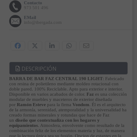
Contacto
973 501 496
EMail
info@ibergada.com
Compártelo:
DESCRIPCIÓN
BARRA DE BAR FAZ CENTRAL 190 LIGHT
: Fabricado
con resina de polietileno mediante moldeo rotacional con
doble pared. 100% Reciclable. Apto para exterior e interior.
Disponible en varios acabados de color.
Faz
es una colección
modular de muebles y maceteros de exterior diseñada
por
Ramón Esteve
para la firma
Vondom
. Él es el arquitecto
de la armonía, serenidad, atemporalidad y la universalidad ha
creado formas minerales y rotundas que hace de Faz
un
diseño que contextualiza con los hogares y
equipamientos
. Atmosfera, envolvente como resultado de la
combinación feliz de los elementos materia y luz, de manera
que la lectura única sea su fusión. Opcion de estantes en la