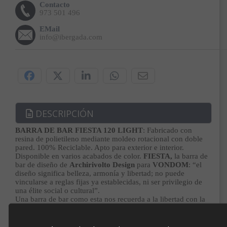
Contacto
973 501 496
EMail
info@ibergada.com
Compártelo:
DESCRIPCIÓN
BARRA DE BAR FIESTA 120 LIGHT
: Fabricado con
resina de polietileno mediante moldeo rotacional con doble
pared. 100% Reciclable. Apto para exterior e interior.
Disponible en varios acabados de color.
FIESTA,
la barra de
bar de diseño de
Archirivolto Design
para
VONDOM
: “el
diseño significa belleza, armonía y libertad; no puede
vincularse a reglas fijas ya establecidas, ni ser privilegio de
una élite social o cultural”.
Una barra de bar como esta nos recuerda a la libertad con la
que hemos vivido los días felices de la juventud, cuando las
playas no estaban cubiertas con la gente hasta el último grano
de arena, donde podíamos jugar al fútbol sin que nadie