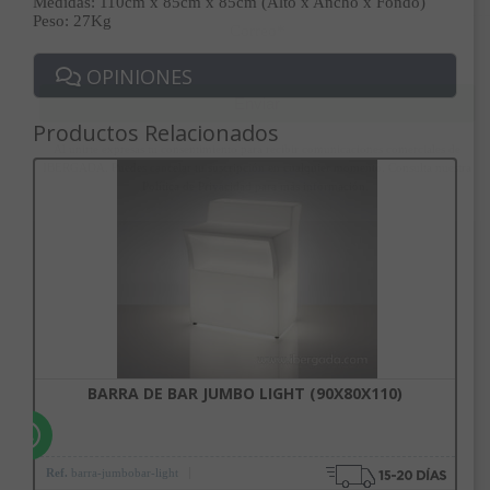
Medidas: 110cm x 85cm x 85cm (Alto x Ancho x Fondo)
Peso: 27Kg
Correo*
OPINIONES
Enviar
Productos Relacionados
Al unirte expresas tu consentimiento para recibir comunicaciones comerciales de
IBERGADA. Puedes cancelar tu suscripción en cualquier momento. Consulta nuestra
Política de Privacidad para más información.
BARRA DE BAR JUMBO LIGHT (90X80X110)
Ref.
barra-jumbobar-light