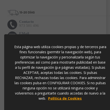
Contacto
973 501 496
EMail
info@ibergada.com
Esta página web utiliza cookies propias y de terceros para
Compártelo:
fines funcionales (permitir la navegación web), para
optimizar la navegación y personalizarla según tus
preferencias así como para mostrarte publicidad en base
a tu perfil de navegación (p.e páginas visitadas). Si pulsas
ACEPTAR, aceptas todas las cookies. Si pulsas
DESCRIPCIÓN
RECHAZAR, rechazas todas las cookies. Para administrar
BARRA DE BAR JUMBO CORNER CON LUZ
: Tiene la
las cookies pulsa en CONFIGURAR COOKIES. Si no pulsas
altura ideal para ser utilizada como barra de bar o mostrador
ninguna opción no se utilizará ninguna cookie y
de recepción. Su doble altura permite tener una superficie de
volveremos a preguntarte cuando accedas de nuevo a la
trabajo estable. Fabricado con polietileno de alta calidad y
web.
Política de Cookies
baja densidad. La colección JUMBO nace de la creatividad
del diseñador
JORGE NÀJERA
, son barras modulares
versátiles e innovadoras, muy resistentes y a la vez ligeras.